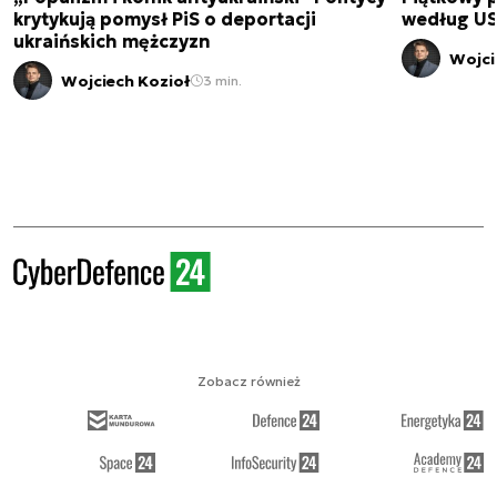
krytykują pomysł PiS o deportacji
według USA
ukraińskich mężczyzn
Wojci
Wojciech Kozioł
3 min.
Zobacz również