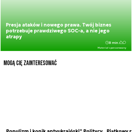
Presja ataków i nowego prawa. Twój biznes
potrzebuje prawdziwego SOC-a, a nie jego
atrapy
8 min.
Materiał sponsorowany
Mogą Cię zainteresować
„Populizm i konik antyukraiński” Politycy
Piątkowy 