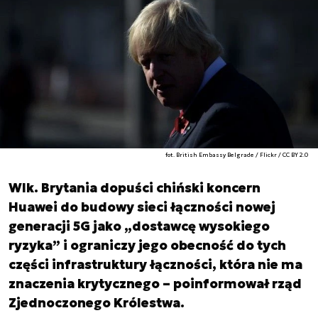
fot. British Embassy Belgrade / Flickr / CC BY 2.0
Wlk. Brytania dopuści chiński koncern
Huawei do budowy sieci łączności nowej
generacji 5G jako „dostawcę wysokiego
ryzyka” i ograniczy jego obecność do tych
części infrastruktury łączności, która nie ma
znaczenia krytycznego – poinformował rząd
Zjednoczonego Królestwa.