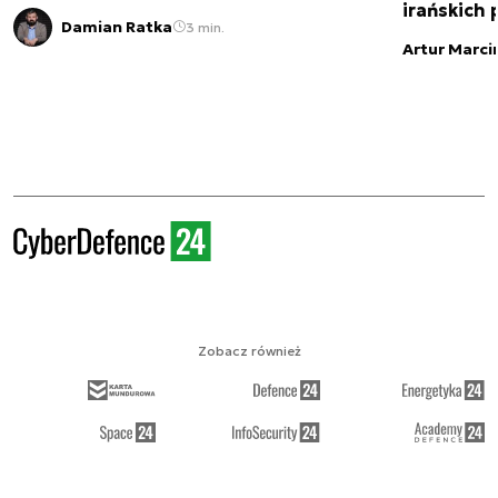
irańskich
Damian Ratka
3 min.
Artur Marci
Zobacz również