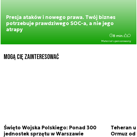
Presja ataków i nowego prawa. Twój biznes
potrzebuje prawdziwego SOC-a, a nie jego
atrapy
8 min.
Materiał sponsorowany
Mogą Cię zainteresować
Święto Wojska Polskiego: Ponad 300
Teheran uz
jednostek sprzętu w Warszawie
Ormuz od 