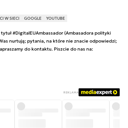
I W SIECI
GOOGLE
YOUTUBE
tytuł #DigitalEUAmbassador (Ambasadora polityki
 Was nurtują; pytania, na które nie znacie odpowiedzi;
zapraszamy do kontaktu. Piszcie do nas na:
REKLAMA