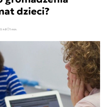
at dzieci?
15:48
1 min.