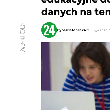
danych na tem
CyberDefence24
21 lutego 2020, 