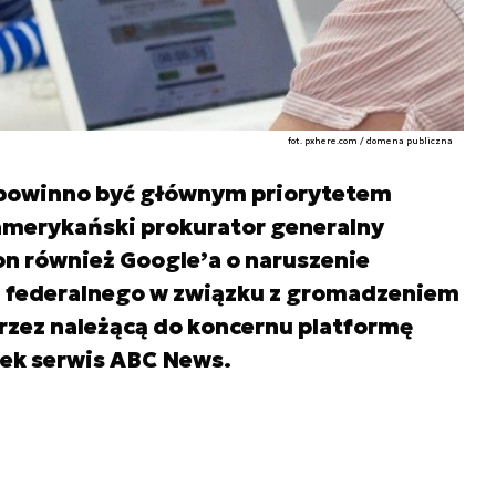
fot. pxhere.com / domena publiczna
powinno być głównym priorytetem
 amerykański prokurator generalny
on również Google’a o naruszenie
 federalnego w związku z gromadzeniem
rzez należącą do koncernu platformę
tek serwis ABC News.