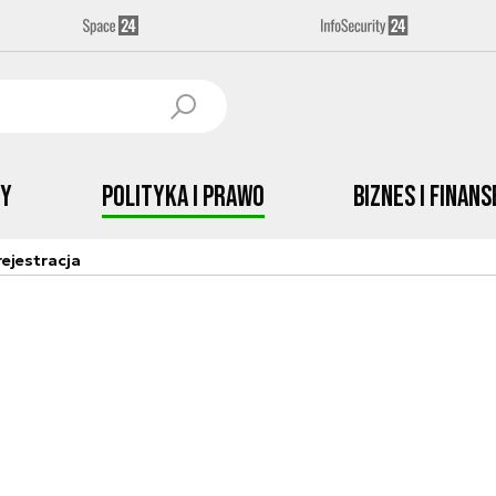
by
Polityka i prawo
Biznes i Finans
ejestracja