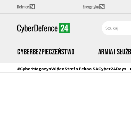
Cyberbezpieczeństwo
Armia i Służ
#CyberMagazyn
Wideo
Strefa Pekao SA
Cyber24Days - r