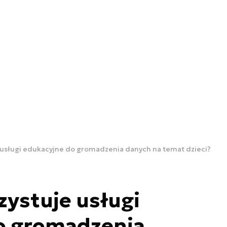
 usługi edukacyjne do gromadzenia danych na temat dzieci?
ystuje usługi
o gromadzenia