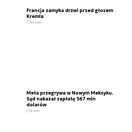
Francja zamyka drzwi przed głosem
Kremla
10 min.
Meta przegrywa w Nowym Meksyku.
Sąd nakazał zapłatę 567 mln
dolarów
3 min.