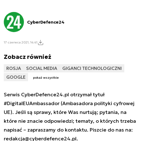
CyberDefence24
17 czerwca 2021, 14:41
Zobacz również
ROSJA
SOCIAL MEDIA
GIGANCI TECHNOLOGICZNI
GOOGLE
pokaż wszystkie
Serwis CyberDefence24.pl otrzymał tytuł
#DigitalEUAmbassador (Ambasadora polityki cyfrowej
UE). Jeśli są sprawy, które Was nurtują; pytania, na
które nie znacie odpowiedzi; tematy, o których trzeba
napisać – zapraszamy do kontaktu. Piszcie do nas na:
redakcja@cyberdefence24.pl
.