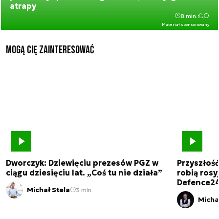
atrapy
8 min.
Materiał sponsorowany
Mogą Cię zainteresować
Dworczyk: Dziewięciu prezesów PGZ w
Przyszłoś
ciągu dziesięciu lat. „Coś tu nie działa”
robią rosyj
Defence2
Michał Stela
3 min.
Micha