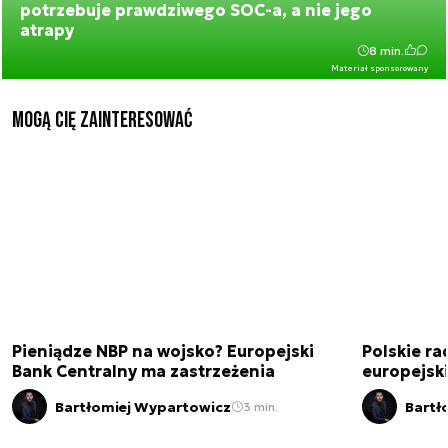
potrzebuje prawdziwego SOC-a, a nie jego
atrapy
8 min.
Materiał sponsorowany
Mogą Cię zainteresować
Pieniądze NBP na wojsko? Europejski
Polskie ra
Bank Centralny ma zastrzeżenia
europejski
Bartłomiej Wypartowicz
Bartł
3 min.