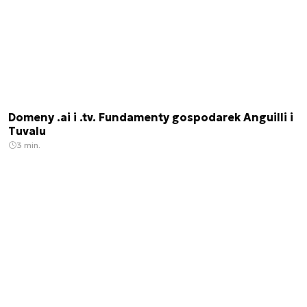
Domeny .ai i .tv. Fundamenty gospodarek Anguilli i
Tuvalu
3 min.