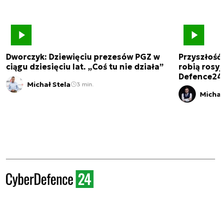
Dworczyk: Dziewięciu prezesów PGZ w
Przyszłoś
ciągu dziesięciu lat. „Coś tu nie działa”
robią rosyj
Defence2
Michał Stela
3 min.
Micha