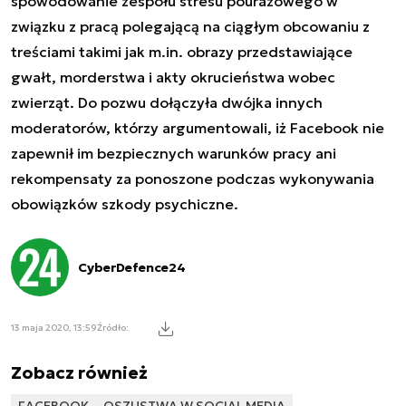
spowodowanie zespołu stresu pourazowego w
związku z pracą polegającą na ciągłym obcowaniu z
treściami takimi jak m.in. obrazy przedstawiające
gwałt, morderstwa i akty okrucieństwa wobec
zwierząt. Do pozwu dołączyła dwójka innych
moderatorów, którzy argumentowali, iż Facebook nie
zapewnił im bezpiecznych warunków pracy ani
rekompensaty za ponoszone podczas wykonywania
obowiązków szkody psychiczne.
CyberDefence24
13 maja 2020, 13:59
Źródło:
Zobacz również
FACEBOOK
OSZUSTWA W SOCIAL MEDIA