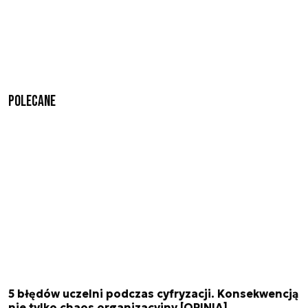
Polecane
5 błędów uczelni podczas cyfryzacji. Konsekwencją
nie tylko chaos organizacyjny [OPINIA]