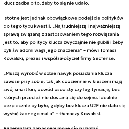
klucz zadba o to, żeby to się nie udało.
Istotne jest jednak obowiązkowe podejście polityków
do tego typu kwestii.
„
Najtrudniejszą i najważniejszą
sprawą związaną z zastosowaniem tego rozwiązania
jest to, aby politycy klucza zwyczajnie nie gubili i żeby
byli świadomi wagi jego znaczenia
”
– mówi Tomasz
Kowalski, prezes i współzałożyciel firmy Secfense.
„
Muszą wyrobić w sobie nawyk posiadania klucza
zawsze przy sobie, tak jak codziennie w kieszeni mają
swój smartfon, dowód osobisty czy legitymację, bez
których przecież nie dostaną się do sejmu. Idealnie
bezpiecznie by było, gdyby bez klucza U2F nie dało się
wysłać żadnego maila
”
– tłumaczy Kowalski.
Egzemplarz zapasowy może się przydać