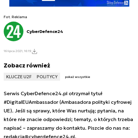
Fot. Reklama
CyberDefence24
16 lipca 2021, 16:19
Zobacz również
KLUCZE U2F
POLITYCY
pokaż wszystkie
Serwis CyberDefence24.pl otrzymał tytuł
#DigitalEUAmbassador (Ambasadora polityki cyfrowej
UE). Jeśli są sprawy, które Was nurtują; pytania, na
które nie znacie odpowiedzi; tematy, o których trzeba
napisać – zapraszamy do kontaktu. Piszcie do nas na:
redakcja@cyberdefence24.pl
.