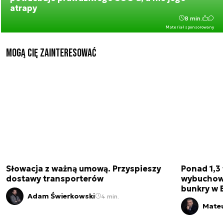
atrapy
8 min.
Materiał sponsorowany
Mogą Cię zainteresować
Słowacja z ważną umową. Przyspieszy
Ponad 1,3 
dostawy transporterów
wybuchow
bunkry w 
Adam Świerkowski
4 min.
Mateu