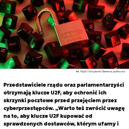
fot. Fly:D / Unsplash/ Domena publiczna
Przedstawiciele rządu oraz parlamentarzyści
otrzymają klucze U2F, aby ochronić ich
skrzynki pocztowe przed przejęciem przez
cyberprzestępców. „Warto też zwrócić uwagę
na to, aby klucze U2F kupować od
sprawdzonych dostawców, którym ufamy i