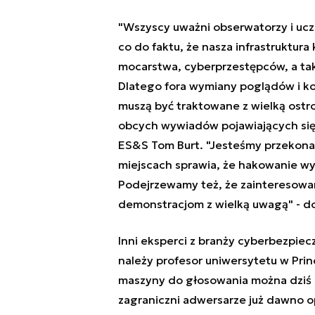
"Wszyscy uważni obserwatorzy i ucze
co do faktu, że nasza infrastruktur
mocarstwa, cyberprzestępców, a takż
Dlatego fora wymiany poglądów i k
muszą być traktowane z wielką ostr
obcych wywiadów pojawiających się 
ES&S Tom Burt. "Jesteśmy przekonan
miejscach sprawia, że hakowanie wyb
Podejrzewamy też, że zainteresowan
demonstracjom z wielką uwagą" - d
Inni eksperci z branży cyberbezpie
należy profesor uniwersytetu w Prin
maszyny do głosowania można dziś k
zagraniczni adwersarze już dawno o