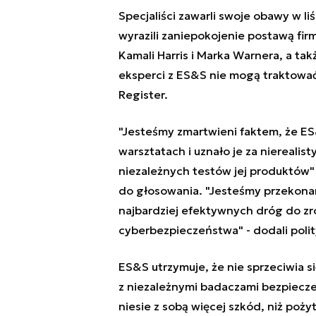
Specjaliści zawarli swoje obawy w l
wyrazili zaniepokojenie postawą fi
Kamali Harris i Marka Warnera, a ta
eksperci z ES&S nie mogą traktowa
Register.
"Jesteśmy zmartwieni faktem, że ES
warsztatach i uznało je za niereali
niezależnych testów jej produktów"
do głosowania. "Jesteśmy przekonani
najbardziej efektywnych dróg do zr
cyberbezpieczeństwa" - dodali polit
ES&S utrzymuje, że nie sprzeciwia 
z niezależnymi badaczami bezpiecze
niesie z sobą więcej szkód, niż poży