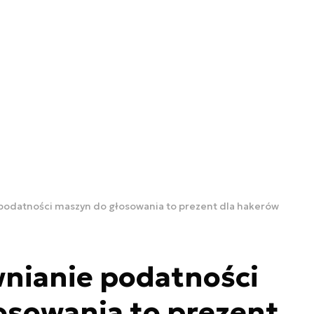
 podatności maszyn do głosowania to prezent dla hakerów
wnianie podatności
osowania to prezent