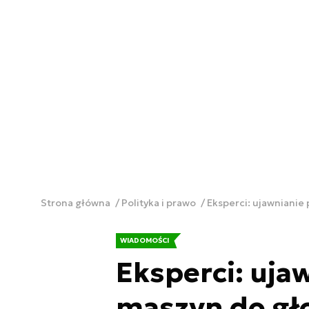
Strona główna
Polityka i prawo
Eksperci: ujawnianie
WIADOMOŚCI
Eksperci: uja
maszyn do gł