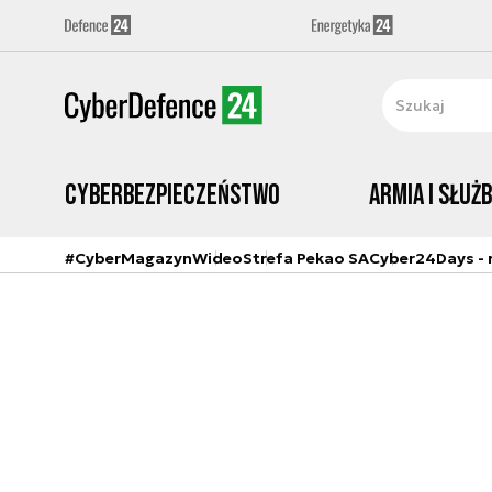
Cyberbezpieczeństwo
Armia i Służ
#CyberMagazyn
Wideo
Strefa Pekao SA
Cyber24Days - r