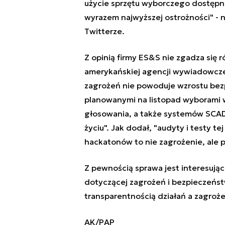
użycie sprzętu wyborczego dostępn
wyrazem najwyższej ostrożności" - n
Twitterze.
Z opinią firmy ES&S nie zgadza się r
amerykańskiej agencji wywiadowcze
zagrożeń nie powoduje wzrostu bezp
planowanymi na listopad wyborami 
głosowania, a także systemów SCADA
życiu". Jak dodał, "audyty i testy t
hackatonów to nie zagrożenie, ale p
Z pewnością sprawa jest interesując
dotyczącej zagrożeń i bezpieczeńst
transparentnością działań a zagroż
AK/PAP