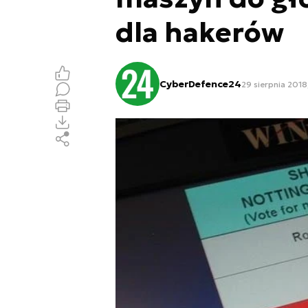
dla hakerów
CyberDefence24
29 sierpnia 2018