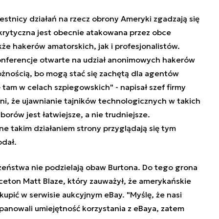
stnicy działań na rzecz obrony Ameryki zgadzają się
a krytyczna jest obecnie atakowana przez obce
e hakerów amatorskich, jak i profesjonalistów.
onferencje otwarte na udział anonimowych hakerów
ożnością, bo mogą stać się zachętą dla agentów
tam w celach szpiegowskich" - napisał szef firmy
i, że ujawnianie tajników technologicznych w takich
orów jest łatwiejsze, a nie trudniejsze.
e takim działaniem strony przyglądają się tym
odał.
czeństwa nie podzielają obaw Burtona. Do tego grona
ceton Matt Blaze, który zauważył, że amerykańskie
upić w serwisie aukcyjnym eBay. "Myślę, że nasi
panowali umiejętność korzystania z eBaya, zatem