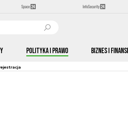
by
Polityka i prawo
Biznes i Finans
ejestracja