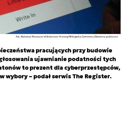
Fot. National Museum of American History/Wikipedia Commons/Domena publiczna
ieczeństwa pracujących przy budowie
łosowania ujawnianie podatności tych
atonów to prezent dla cyberprzestępców,
 w wybory – podał serwis The Register.