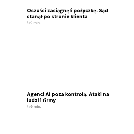
Oszuści zaciągnęli pożyczkę. Sąd
stanął po stronie klienta
2 min.
Agenci AI poza kontrolą. Ataki na
ludzi i firmy
3 min.