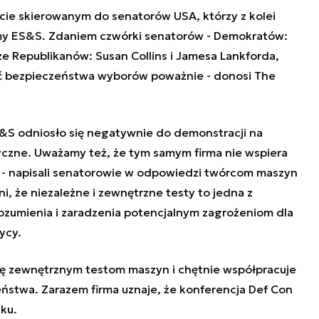
iście skierowanym do senatorów USA, którzy z kolei
rmy ES&S. Zdaniem czwórki senatorów - Demokratów:
kże Republikanów: Susan Collins i Jamesa Lankforda,
ć bezpieczeństwa wyborów poważnie - donosi The
&S odniosło się negatywnie do demonstracji na
styczne. Uważamy też, że tym samym firma nie wspiera
 - napisali senatorowie w odpowiedzi twórcom maszyn
, że niezależne i zewnętrzne testy to jedna z
ozumienia i zaradzenia potencjalnym zagrożeniom dla
ycy.
się zewnętrznym testom maszyn i chętnie współpracuje
ństwa. Zarazem firma uznaje, że konferencja Def Con
tku.