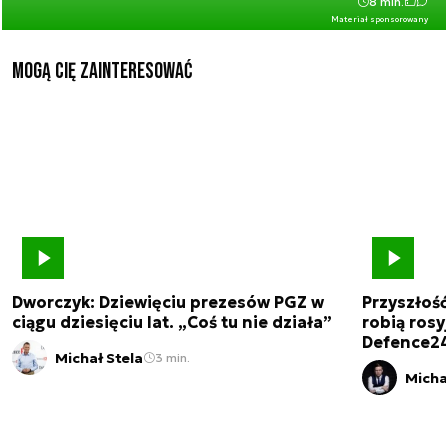
8 min.
Materiał sponsorowany
Mogą Cię zainteresować
Dworczyk: Dziewięciu prezesów PGZ w
Przyszłoś
ciągu dziesięciu lat. „Coś tu nie działa”
robią rosyj
Defence2
Michał Stela
3 min.
Micha