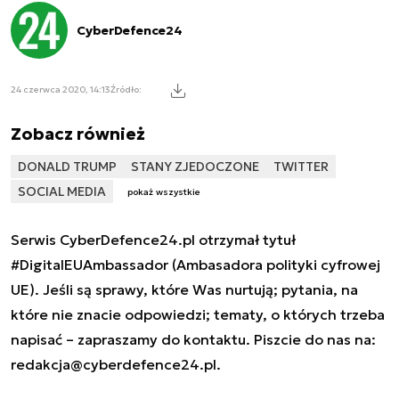
CyberDefence24
24 czerwca 2020, 14:13
Źródło:
Zobacz również
DONALD TRUMP
STANY ZJEDOCZONE
TWITTER
SOCIAL MEDIA
pokaż wszystkie
Serwis CyberDefence24.pl otrzymał tytuł
#DigitalEUAmbassador (Ambasadora polityki cyfrowej
UE). Jeśli są sprawy, które Was nurtują; pytania, na
które nie znacie odpowiedzi; tematy, o których trzeba
napisać – zapraszamy do kontaktu. Piszcie do nas na:
redakcja@cyberdefence24.pl
.