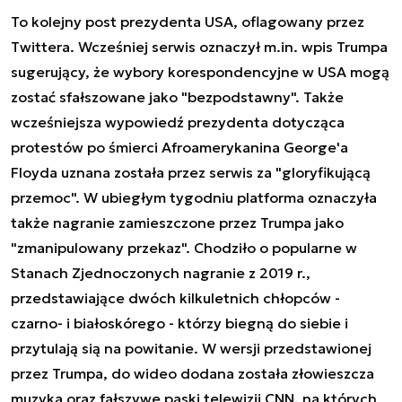
To kolejny post prezydenta USA, oflagowany przez
Twittera. Wcześniej serwis oznaczył m.in. wpis Trumpa
sugerujący, że wybory korespondencyjne w USA mogą
zostać sfałszowane jako "bezpodstawny". Także
wcześniejsza wypowiedź prezydenta dotycząca
protestów po śmierci Afroamerykanina George'a
Floyda uznana została przez serwis za "gloryfikującą
przemoc". W ubiegłym tygodniu platforma oznaczyła
także nagranie zamieszczone przez Trumpa jako
"zmanipulowany przekaz". Chodziło o popularne w
Stanach Zjednoczonych nagranie z 2019 r.,
przedstawiające dwóch kilkuletnich chłopców -
czarno- i białoskórego - którzy biegną do siebie i
przytulają sią na powitanie. W wersji przedstawionej
przez Trumpa, do wideo dodana została złowieszcza
muzyka oraz fałszywe paski telewizji CNN, na których