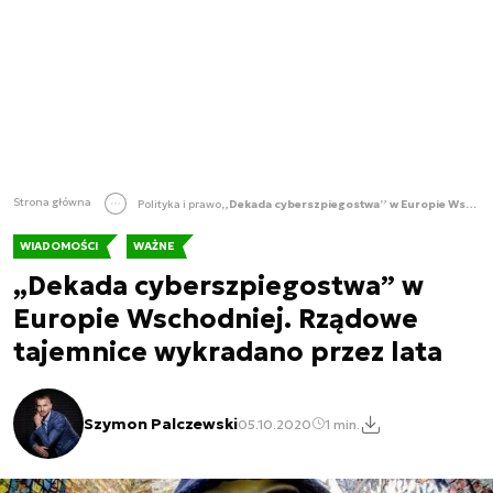
Strona główna
Polityka i prawo
„Dekada cyberszpiegostwa” w Europie Wschodniej. Rządowe tajemnice wykradano przez lata
WIADOMOŚCI
WAŻNE
„Dekada cyberszpiegostwa” w
Europie Wschodniej. Rządowe
tajemnice wykradano przez lata
Szymon Palczewski
05.10.2020
1 min.