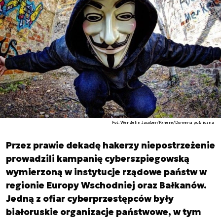
Fot. Wendelin Jacober/Pxhere/Domena publiczna
Przez prawie dekadę hakerzy niepostrzeżenie
prowadzili kampanię cyberszpiegowską
wymierzoną w instytucje rządowe państw w
regionie Europy Wschodniej oraz Bałkanów.
Jedną z ofiar cyberprzestępców były
białoruskie organizacje państwowe, w tym