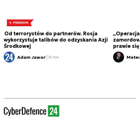
PREMIUM
Od terrorystów do partnerów. Rosja
„Operacja 
wykorzystuje talibów do odzyskania Azji
zamordowa
Środkowej
prawie się
Adam Jawor
Mateu
9 min.