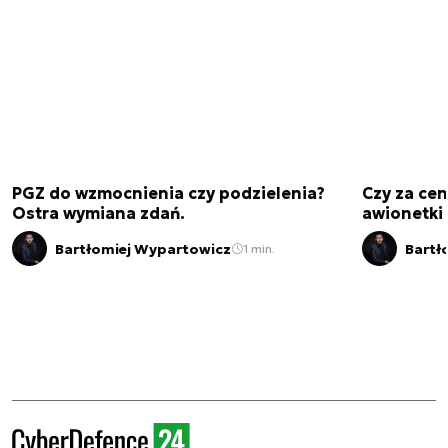
PGZ do wzmocnienia czy podzielenia?
Czy za cen
Ostra wymiana zdań.
awionetki 
Bartłomiej Wypartowicz
Bartł
1 min.