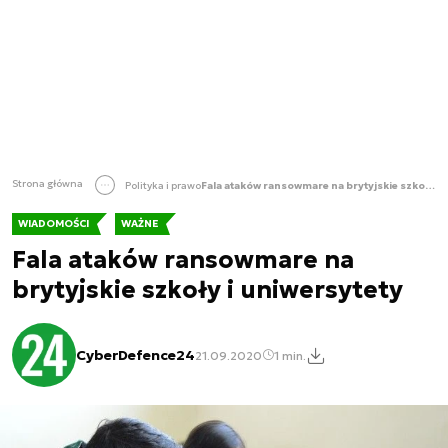
Strona główna
Polityka i prawo
Fala ataków ransowmare na brytyjskie szkoły i uniwersytety
WIADOMOŚCI
WAŻNE
Fala ataków ransowmare na
brytyjskie szkoły i uniwersytety
CyberDefence24
21.09.2020
1 min.