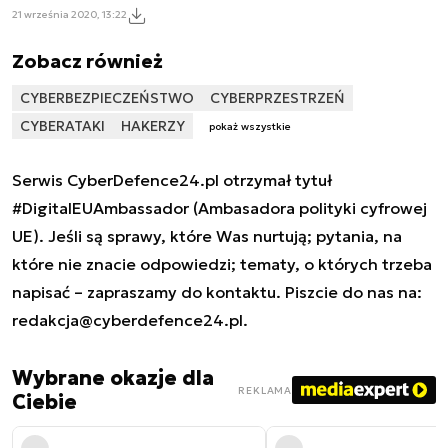
21 września 2020, 13:22
Zobacz również
CYBERBEZPIECZEŃSTWO
CYBERPRZESTRZEŃ
CYBERATAKI
HAKERZY
pokaż wszystkie
Serwis CyberDefence24.pl otrzymał tytuł
#DigitalEUAmbassador (Ambasadora polityki cyfrowej
UE). Jeśli są sprawy, które Was nurtują; pytania, na
które nie znacie odpowiedzi; tematy, o których trzeba
napisać – zapraszamy do kontaktu. Piszcie do nas na:
redakcja@cyberdefence24.pl
.
Wybrane okazje dla
REKLAMA
Ciebie