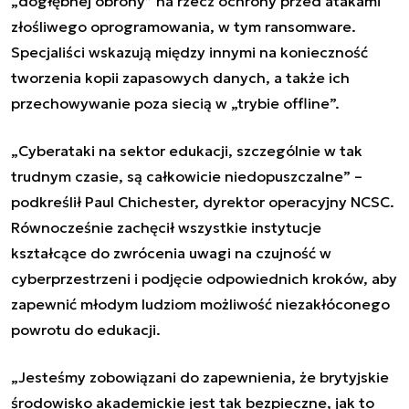
„
dogłębnej obrony
”
na rzecz ochrony przed atakami
złośliwego oprogramowania, w tym ransomware.
Specjaliści wskazują między innymi na konieczność
tworzenia kopii zapasowych danych, a także ich
przechowywanie poza siecią w „trybie offline”.
„Cyberataki na sektor edukacji, szczególnie w tak
trudnym czasie, są całkowicie niedopuszczalne” –
podkreślił Paul Chichester, dyrektor operacyjny NCSC.
Równocześnie zachęcił wszystkie instytucje
kształcące do zwrócenia uwagi na czujność w
cyberprzestrzeni i podjęcie odpowiednich kroków, aby
zapewnić młodym ludziom możliwość niezakłóconego
powrotu do edukacji.
„Jesteśmy zobowiązani do zapewnienia, że ​​brytyjskie
środowisko akademickie jest tak bezpieczne, jak to