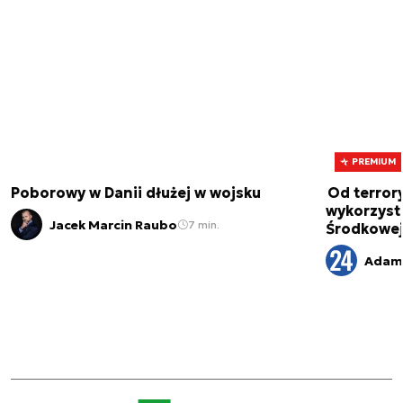
PREMIUM
Poborowy w Danii dłużej w wojsku
Od terror
wykorzystu
Jacek Marcin Raubo
7 min.
Środkowe
Adam