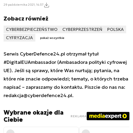
29 października 2021, 14:37
Zobacz również
CYBERBEZPIECZEŃSTWO
CYBERPRZESTRZEŃ
POLSKA
CYFRYZACJA
pokaż wszystkie
Serwis CyberDefence24.pl otrzymał tytuł
#DigitalEUAmbassador (Ambasadora polityki cyfrowej
UE). Jeśli są sprawy, które Was nurtują; pytania, na
które nie znacie odpowiedzi; tematy, o których trzeba
napisać – zapraszamy do kontaktu. Piszcie do nas na:
redakcja@cyberdefence24.pl
.
Wybrane okazje dla
REKLAMA
Ciebie