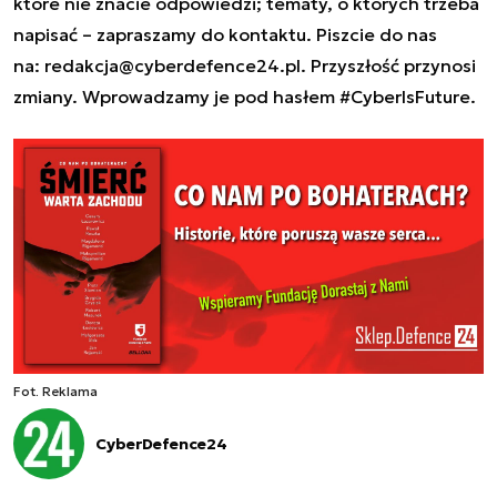
które nie znacie odpowiedzi; tematy, o których trzeba
napisać – zapraszamy do kontaktu. Piszcie do nas
na:
redakcja@cyberdefence24.pl
. Przyszłość przynosi
zmiany. Wprowadzamy je pod hasłem #CyberIsFuture.
Fot. Reklama
CyberDefence24