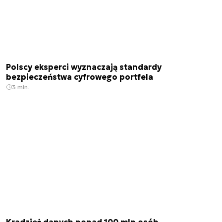
Polscy eksperci wyznaczają standardy
bezpieczeństwa cyfrowego portfela
3 min.
Kradzież danych ponad 100 mln osób.