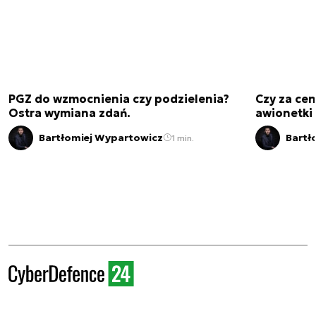
PGZ do wzmocnienia czy podzielenia?
Czy za cen
Ostra wymiana zdań.
awionetki 
Bartłomiej Wypartowicz
Bartł
1 min.