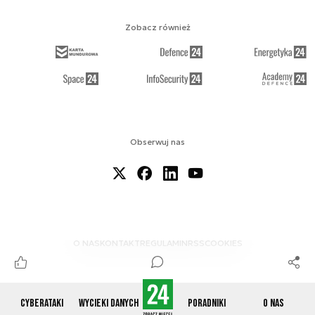
Zobacz również
Obserwuj nas
O NAS
KONTAKT
REGULAMIN
RSS
COOKIES
Cyberataki
Wycieki danych
Poradniki
O nas
© 2012-2026 CYBERDEFENCE24