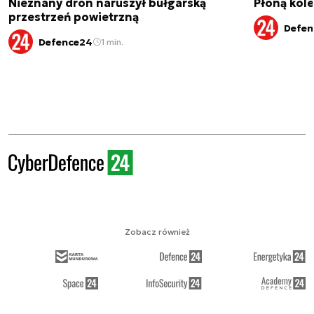
Nieznany dron naruszył bułgarską
Płoną kole
przestrzeń powietrzną
Defen
Defence24
1 min.
Zobacz również