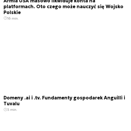
Armia USA masowo likwiduje konta na
platformach. Oto czego może nauczyć się Wojsko
Polskie
16 min.
Domeny .ai i .tv. Fundamenty gospodarek Anguilli i
Tuvalu
3 min.