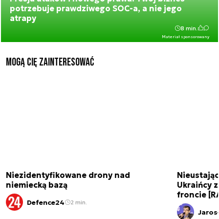
potrzebuje prawdziwego SOC-a, a nie jego
atrapy
8 min.
Materiał sponsorowany
Mogą Cię zainteresować
Niezidentyfikowane drony nad
Nieustając
niemiecką bazą
Ukraińcy 
froncie [
Defence24
2 min.
Jaros