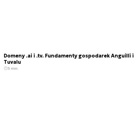
Domeny .ai i .tv. Fundamenty gospodarek Anguilli i
Tuvalu
3 min.