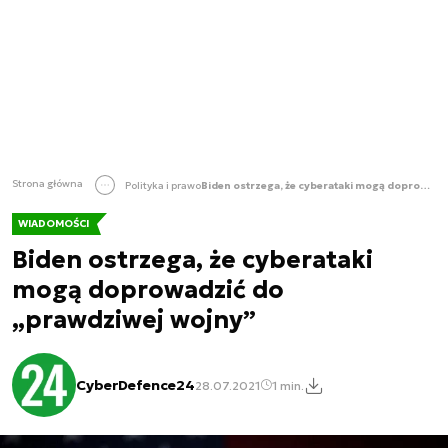
Strona główna
Polityka i prawo
Biden ostrzega, że cyberataki mogą doprowadzić do „prawdziwej wojny”
WIADOMOŚCI
Biden ostrzega, że cyberataki
mogą doprowadzić do
„prawdziwej wojny”
CyberDefence24
28.07.2021
1 min.