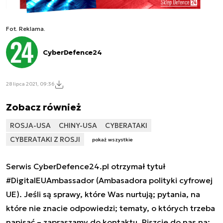
Fot. Reklama.
CyberDefence24
28 lipca 2021, 09:36
Zobacz również
ROSJA-USA
CHINY-USA
CYBERATAKI
CYBERATAKI Z ROSJI
pokaż wszystkie
Serwis CyberDefence24.pl otrzymał tytuł
#DigitalEUAmbassador (Ambasadora polityki cyfrowej
UE). Jeśli są sprawy, które Was nurtują; pytania, na
które nie znacie odpowiedzi; tematy, o których trzeba
napisać – zapraszamy do kontaktu. Piszcie do nas na: