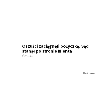
Oszuści zaciągnęli pożyczkę. Sąd
stanął po stronie klienta
2 min.
Reklama