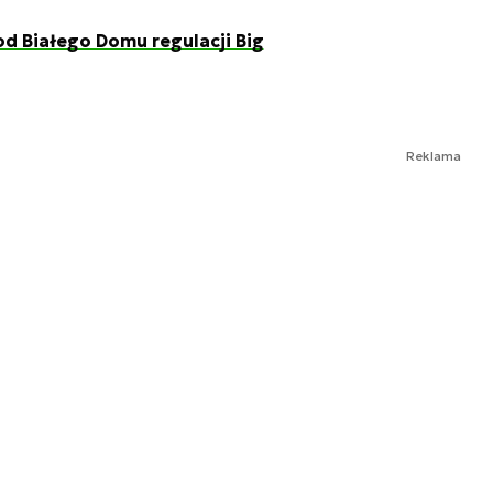
d Białego Domu regulacji Big
Reklama