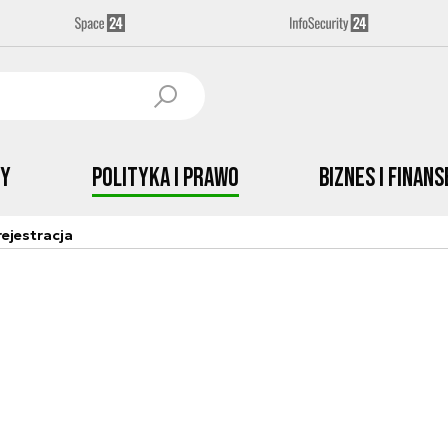
by
Polityka i prawo
Biznes i Finans
ejestracja