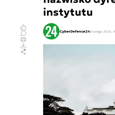
instytutu
CyberDefence24
8 lutego 2024, 1