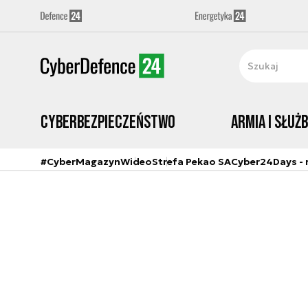
Cyberbezpieczeństwo
Armia i Służ
#CyberMagazyn
Wideo
Strefa Pekao SA
Cyber24Days - r