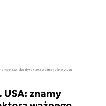
znamy nazwisko dyrektora ważnego instytutu
. USA: znamy
ektora ważnego