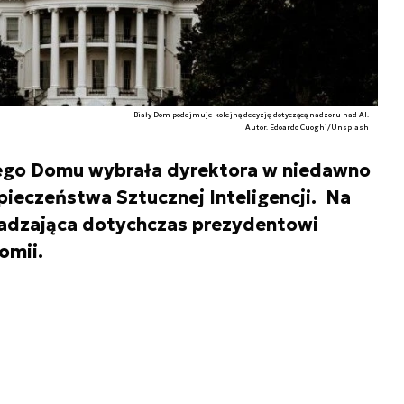
Biały Dom podejmuje kolejną decyzję dotyczącą nadzoru nad AI.
Autor. Edoardo Cuoghi/Unsplash
łego Domu wybrała dyrektora w niedawno
ieczeństwa Sztucznej Inteligencji. Na
radzająca dotychczas prezydentowi
omii.