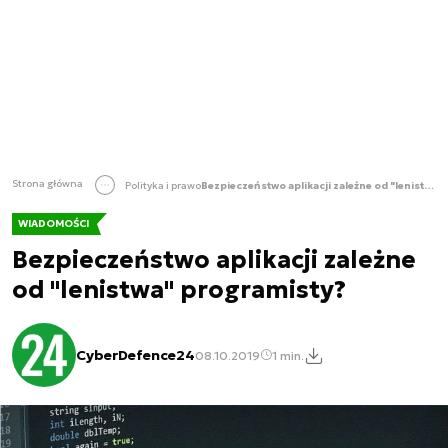
Strona główna
Polityka i prawo
Bezpieczeństwo aplikacji zależne od "lenistwa" programisty?
WIADOMOŚCI
Bezpieczeństwo aplikacji zależne
od "lenistwa" programisty?
CyberDefence24
08.10.2019
1 min.