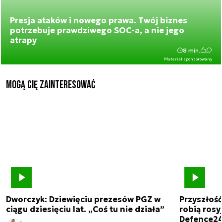
Presja ataków i nowego prawa. Twój biznes
potrzebuje prawdziwego SOC-a, a nie jego
atrapy
8 min.
Materiał sponsorowany
Mogą Cię zainteresować
Dworczyk: Dziewięciu prezesów PGZ w
Przyszłoś
ciągu dziesięciu lat. „Coś tu nie działa”
robią rosyj
Defence2