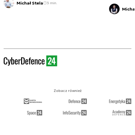
Michał Stela
3 min.
Micha
Zobacz również