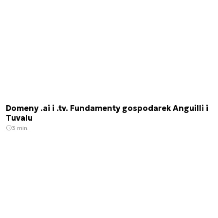
Domeny .ai i .tv. Fundamenty gospodarek Anguilli i
Tuvalu
3 min.