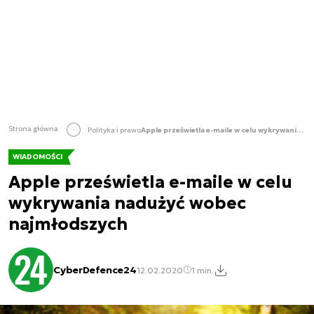
Strona główna
Polityka i prawo
Apple prześwietla e-maile w celu wykrywania nadużyć wobec najmłodszych
WIADOMOŚCI
Apple prześwietla e-maile w celu
wykrywania nadużyć wobec
najmłodszych
CyberDefence24
12.02.2020
1 min.