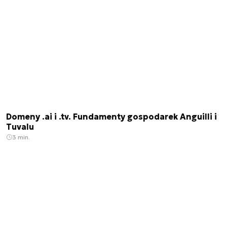
Domeny .ai i .tv. Fundamenty gospodarek Anguilli i
Tuvalu
3 min.