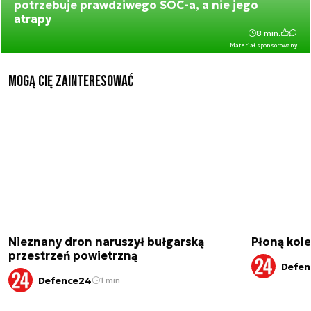
potrzebuje prawdziwego SOC-a, a nie jego
atrapy
8 min.
Materiał sponsorowany
Mogą Cię zainteresować
Nieznany dron naruszył bułgarską
Płoną kole
przestrzeń powietrzną
Defen
Defence24
1 min.