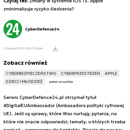
Czytaj też:
Zmiany w systemie iOS 13. Apple
zminimalizuje ryzyko śledzenia?
CyberDefence24
12 lutego 2020, 09:51
Źródło:
Zobacz również
CYBERBEZPIECZEŃSTWO
CYBERPRZESTRZEŃ
APPLE
DZIECI I MŁODZIEŻ
pokaż wszystkie
Serwis CyberDefence24.pl otrzymał tytuł
#DigitalEUAmbassador (Ambasadora polityki cyfrowej
UE). Jeśli są sprawy, które Was nurtują; pytania, na
które nie znacie odpowiedzi; tematy, o których trzeba
napisać – zapraszamy do kontaktu. Piszcie do nas na: