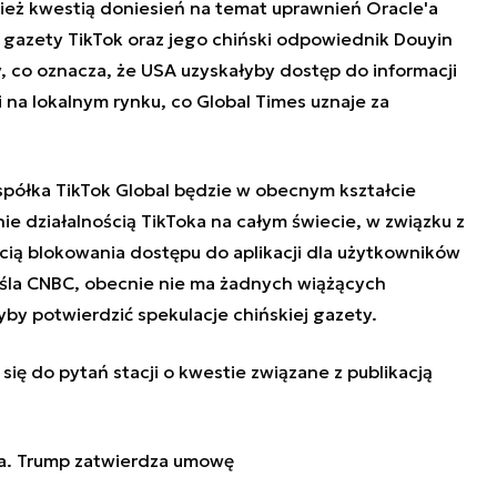
nież kwestią doniesień na temat uprawnień Oracle'a
m gazety TikTok oraz jego chiński odpowiednik Douyin
 co oznacza, że USA uzyskałyby dostęp do informacji
ji na lokalnym rynku, co
Global Times
uznaje za
 spółka TikTok Global będzie w obecnym kształcie
e działalnością TikToka na całym świecie, w związku z
ią blokowania dostępu do aplikacji dla użytkowników
eśla CNBC, obecnie nie ma żadnych wiążących
yby potwierdzić spekulacje chińskiej gazety.
ię do pytań stacji o kwestie związane z publikacją
ka. Trump zatwierdza umowę