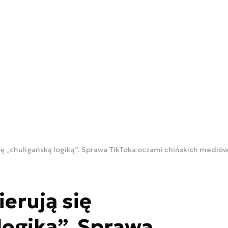
ię „chuligańską logiką”. Sprawa TikToka oczami chińskich medió
erują się
logiką”. Sprawa