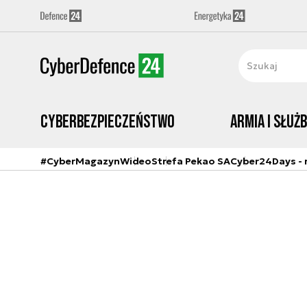
Cyberbezpieczeństwo
Armia i Służ
#CyberMagazyn
Wideo
Strefa Pekao SA
Cyber24Days - r