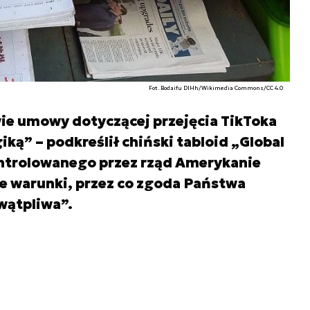
Fot. Bodaifu DIHh/Wikimedia Commons/CC 4.0
ie umowy dotyczącej przejęcia TikToka
iką” – podkreślił chiński tabloid „Global
ntrolowanego przez rząd Amerykanie
one warunki, przez co zgoda Państwa
„wątpliwa”.