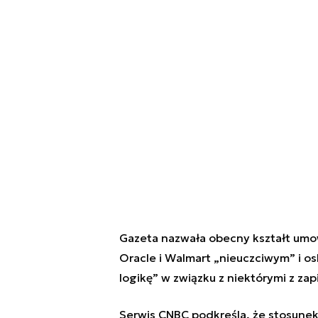
Gazeta nazwała obecny kształt umo
Oracle i Walmart
„
nieuczciwym
”
i o
logikę
”
w związku z niektórymi z zap
Serwis CNBC podkreśla, że stosunek 