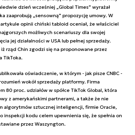
zaledwie dzień wcześniej
„
Global Times
”
wyrażał
dka zaaprobują
„
sensowną
”
propozycję umowy. W
tykule opinii chiński tabloid oceniał, że właściciel
 najgorszych możliwych scenariuszy dla swojej
ęcia jej działalności w USA lub pełnej sprzedaży.
 iż rząd Chin zgodzi się na proponowane przez
a TikToka.
blikowała oświadczenie, w którym - jak pisze CNBC -
rozumień wokół sprzedaży platformy. Firma
em 80 proc. udziałów w spółce TikTok Global, która
wy z amerykańskimi partnerami, a także że nie
 algorytmów sztucznej inteligencji, firmie Oracle,
 inspekcji kodu celem upewnienia się, że spełnia on
stawiane przez Waszyngton.