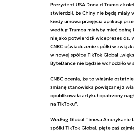
Prezydent USA Donald Trump z kolei
stwierdził, że Chiny nie będą miały
kiedy umowa przejęcia aplikacji prze
według Trumpa miałyby mieć pełną k
niejako potwierdził wiceprezes ds.
CNBC oświadczenie spółki w związku
w nowej spółce TikTok Global
„
więks
ByteDance nie będzie wchodziło w sk
CNBC ocenia, że to właśnie ostatn
zmianę stanowiska powiązanej z wład
opublikowała artykuł opatrzony na
na TikToku
”
.
Według Global Timesa Amerykanie bę
spółki TikTok Global, piąte zaś zaj