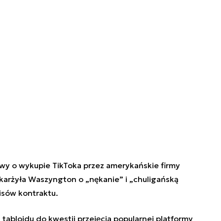
wy o wykupie TikToka przez amerykańskie firmy
skarżyła Waszyngton o
„
nękanie
”
i
„
chuligańską
isów kontraktu.
tabloidu do kwestii przejęcia popularnej platformy