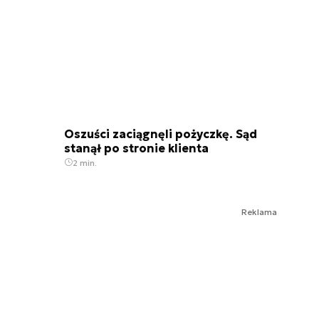
Oszuści zaciągnęli pożyczkę. Sąd
stanął po stronie klienta
2 min.
Reklama