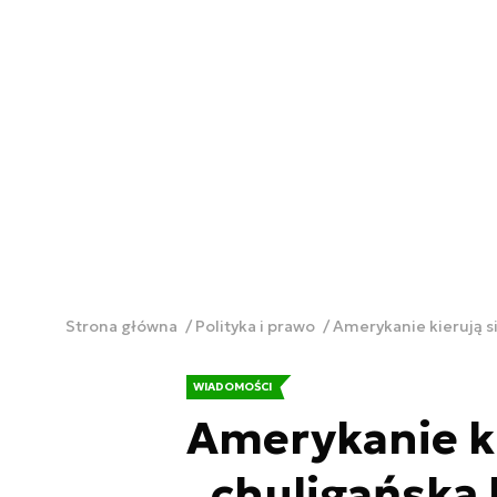
Strona główna
Polityka i prawo
Amerykanie kierują s
WIADOMOŚCI
Amerykanie ki
„chuligańską 