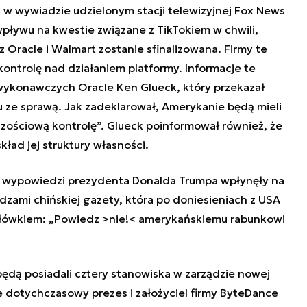
 w wywiadzie udzielonym stacji telewizyjnej Fox News
 wpływu na kwestie związane z TikTokiem w chwili,
z Oracle i Walmart zostanie sfinalizowana. Firmy te
ontrolę nad działaniem platformy. Informacje te
 wykonawczych Oracle Ken Glueck, który przekazał
 ze sprawą. Jak zadeklarował, Amerykanie będą mieli
zościową kontrolę
”
. Glueck poinformował również, że
ład jej struktury własności.
ie wypowiedzi prezydenta Donalda Trumpa wpłynęły na
zami chińskiej gazety, która po doniesieniach z USA
główkiem:
„
Powiedz >nie!< amerykańskiemu rabunkowi
dą posiadali cztery stanowiska w zarządzie nowej
mie dotychczasowy prezes i założyciel firmy ByteDance