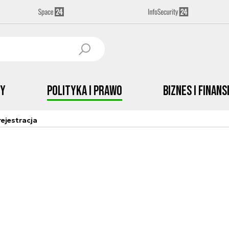
by
Polityka i prawo
Biznes i Finans
ejestracja