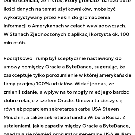
Domu oceniała, że TikTok, który gromadzi bardzo duże
ilości danych na temat użytkowników, może być
wykorzystywany przez Pekin do gromadzenia
informacji o Amerykanach w celach wywiadowczych.
W Stanach Zjednoczonych z aplikacji korzysta ok. 100
mln osób.
Początkowo Trump był sceptycznie nastawiony do
umowy pomiędzy Oracle a
ByteDance, sugerując, że
zaakceptuje tylko porozumienie w której amerykańskie
firmy przejmą 100% udziałów. Widać jednak, że
zmienił zdanie, a wpływ na to mogły mieć jego bardzo
dobre relacje z szefem Oracle.
Umowa ta cieszy się
również poparciem sekretarza skarbu
USA Steven
Mnuchin, a także sekretarza handlu Wilbura Rossa. Z
ustaleniami, jakie zapadły między Oracle a ByteDance,
zgadzają się również prokurator generalny USA William