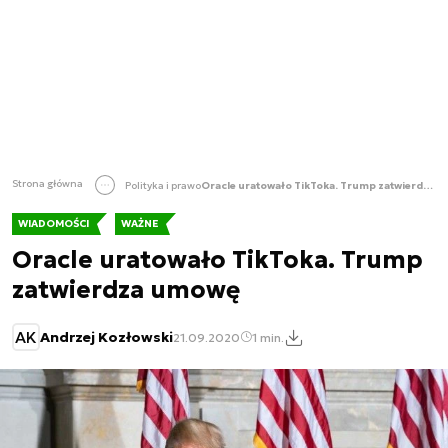
Strona główna
Polityka i prawo
Oracle uratowało TikToka. Trump zatwierdza umowę
WIADOMOŚCI
WAŻNE
Oracle uratowało TikToka. Trump
zatwierdza umowę
AK
Andrzej Kozłowski
21.09.2020
1 min.