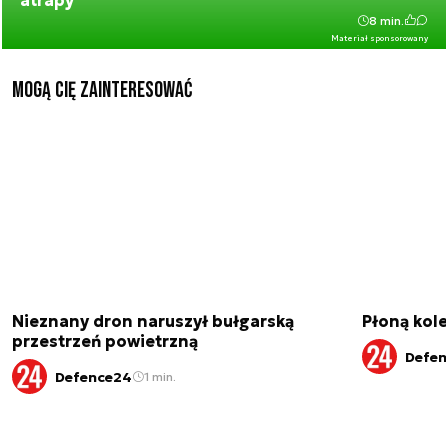
atrapy
8 min.
Materiał sponsorowany
Mogą Cię zainteresować
Nieznany dron naruszył bułgarską
Płoną kole
przestrzeń powietrzną
Defen
Defence24
1 min.