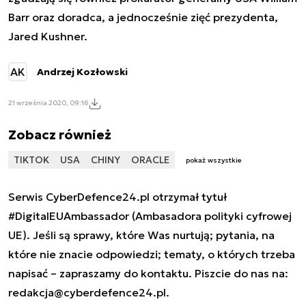
Barr oraz doradca, a jednocześnie zięć prezydenta,
Jared Kushner.
AK
Andrzej Kozłowski
21 września 2020, 09:16
Zobacz również
TIKTOK
USA
CHINY
ORACLE
pokaż wszystkie
Serwis CyberDefence24.pl otrzymał tytuł
#DigitalEUAmbassador (Ambasadora polityki cyfrowej
UE). Jeśli są sprawy, które Was nurtują; pytania, na
które nie znacie odpowiedzi; tematy, o których trzeba
napisać – zapraszamy do kontaktu. Piszcie do nas na:
redakcja@cyberdefence24.pl
.