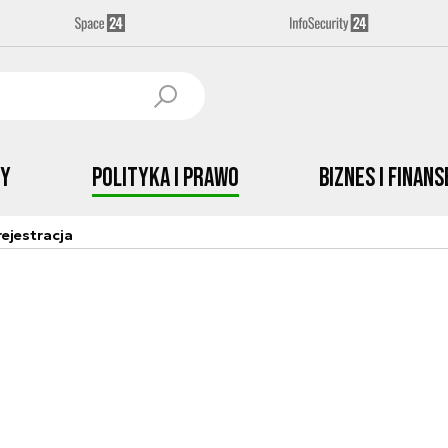
by
Polityka i prawo
Biznes i Finans
ejestracja