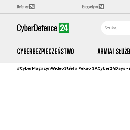
Cyberbezpieczeństwo
Armia i Służ
#CyberMagazyn
Wideo
Strefa Pekao SA
Cyber24Days - r