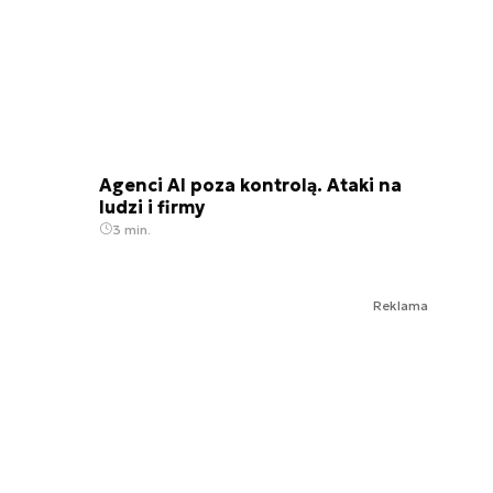
Agenci AI poza kontrolą. Ataki na
ludzi i firmy
3 min.
Reklama