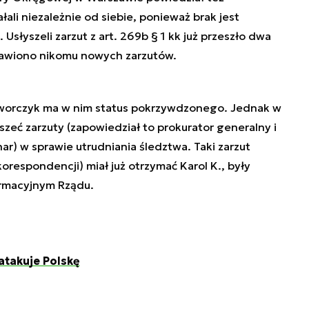
łali niezależnie od siebie, ponieważ brak jest
Usłyszeli zarzut z art. 269b § 1 kk już przeszło dwa
stawiono nikomu nowych zarzutów.
Dworczyk ma w nim status pokrzywdzonego. Jednak w
zeć zarzuty (zapowiedział to prokurator generalny i
r) w sprawie utrudniania śledztwa. Taki zarzut
orespondencji) miał już otrzymać Karol K., były
ormacyjnym Rządu.
atakuje Polskę