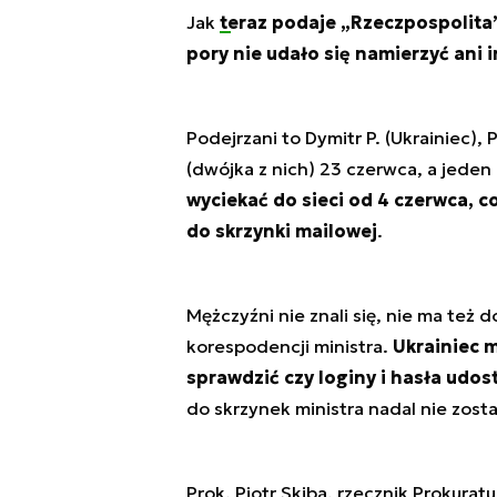
Jak
teraz podaje „Rzeczpospolita
pory nie udało się namierzyć ani
Podejrzani to Dymitr P. (Ukrainiec), P
(dwójka z nich) 23 czerwca, a jeden
wyciekać do sieci od 4 czerwca, co
do skrzynki mailowej
.
Mężczyźni nie znali się, nie ma też d
korespodencji ministra.
Ukrainiec m
sprawdzić czy loginy i hasła udos
do skrzynek ministra nadal nie zost
Prok. Piotr Skiba, rzecznik Prokura