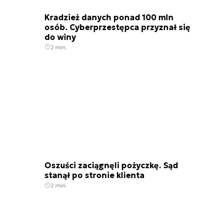
Kradzież danych ponad 100 mln
osób. Cyberprzestępca przyznał się
do winy
2 min.
Oszuści zaciągnęli pożyczkę. Sąd
stanął po stronie klienta
2 min.