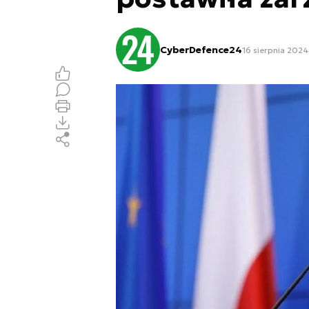
CyberDefence24
16 sierpnia 2024