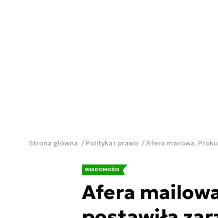
Strona główna
Polityka i prawo
Afera mailowa. Prokur
WIADOMOŚCI
Afera mailowa
postawiła zarz