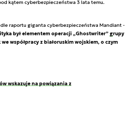
 i pod kątem cyberbezpieczeństwa 3 lata temu.
edle raportu giganta cyberbezpieczeństwa Mandiant -
lityka był elementem operacji „Ghostwriter”
grupy
k we współpracy z białoruskim wojskiem, o czym
ów wskazuje na powiązania z