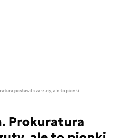
atura postawiła zarzuty, ale to pionki
. Prokuratura
uty, ale to pionki