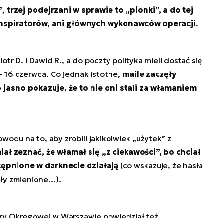
”
,
trzej podejrzani w sprawie to „pionki”, a do tej
 inspiratorów, ani głównych wykonawców operacji
.
iotr D. i Dawid R., a do poczty polityka mieli dostać się
 - 16 czerwca. Co jednak istotne,
maile zaczęły
 jasno pokazuje, że to nie oni stali za włamaniem
owodu na to, aby zrobili jakikolwiek „użytek” z
iał zeznać, że włamał się „z ciekawości”, bo chciał
tępnione w darknecie działają
(co wskazuje, że hasła
ały zmienione…).
tury Okręgowej w Warszawie powiedział też