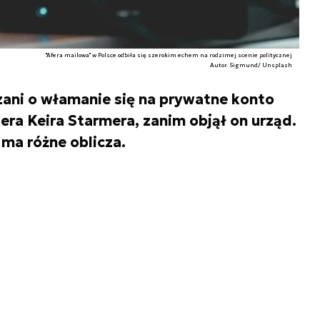
"Afera mailowa" w Polsce odbiła się szerokim echem na rodzimej scenie politycznej
Autor. Sigmund/ Unsplash
zani o włamanie się na prywatne konto
ra Keira Starmera, zanim objął on urząd.
ma różne oblicza.