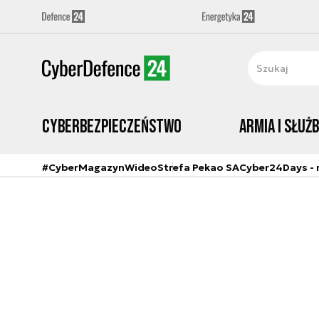
Cyberbezpieczeństwo
Armia i Służ
#CyberMagazyn
Wideo
Strefa Pekao SA
Cyber24Days - r