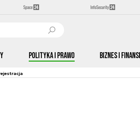
by
Polityka i prawo
Biznes i Finans
ejestracja