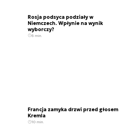
Rosja podsyca podziały w
Niemczech. Wpłynie na wynik
wyborczy?
6 min.
Francja zamyka drzwi przed głosem
Kremla
10 min.