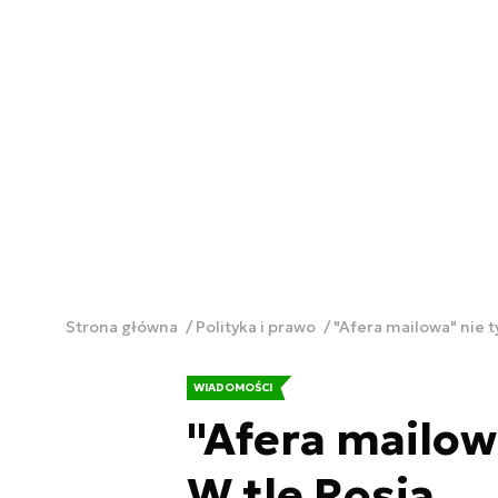
Strona główna
Polityka i prawo
"Afera mailowa" nie t
WIADOMOŚCI
"Afera mailowa
W tle Rosja