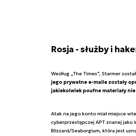
Rosja - służby i hake
Według „The Times”, Starmer zosta
jego prywatne e-maile zostały o
jakiekolwiek poufne materiały ni
Atak na jego konto miał miejsce wted
cyberprzestępczej APT znanej jako Iro
Blizzard/Seaborgium, która jest uzn