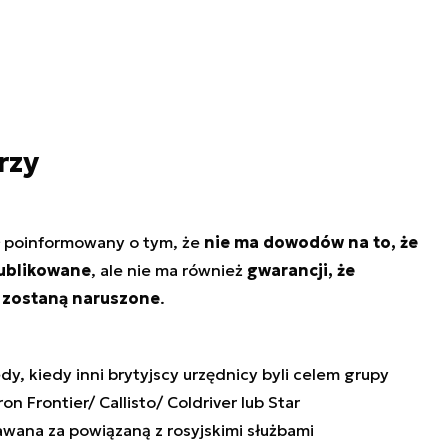
rzy
ł poinformowany o tym, że
nie ma dowodów na to, że
publikowane
, ale nie ma również
gwarancji, że
e zostaną naruszone
.
y, kiedy inni brytyjscy urzędnicy byli celem grupy
n Frontier/ Callisto/ Coldriver lub Star
awana za powiązaną z rosyjskimi służbami