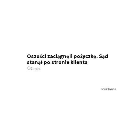
Oszuści zaciągnęli pożyczkę. Sąd
stanął po stronie klienta
2 min.
Reklama