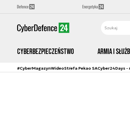
Cyberbezpieczeństwo
Armia i Służ
#CyberMagazyn
Wideo
Strefa Pekao SA
Cyber24Days - r