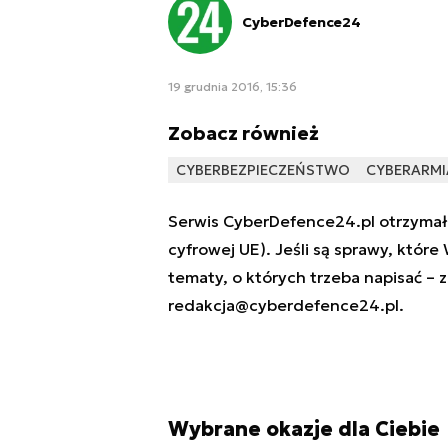
CyberDefence24
19 grudnia 2016, 15:36
Zobacz również
CYBERBEZPIECZEŃSTWO
CYBERARMI
Serwis CyberDefence24.pl otrzymał 
cyfrowej UE). Jeśli są sprawy, które
tematy, o których trzeba napisać – 
redakcja@cyberdefence24.pl
.
Wybrane okazje dla Ciebie