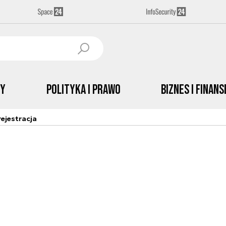
by
Polityka i prawo
Biznes i Finans
ejestracja