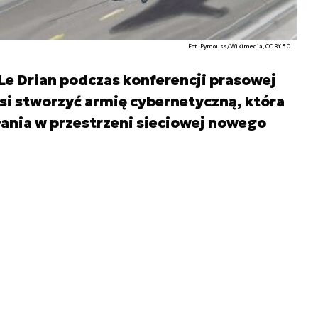
Fot. Pymouss/Wikimedia, CC BY 3.0
Le Drian podczas konferencji prasowej
usi stworzyć armię cybernetyczną, która
ania w przestrzeni sieciowej nowego