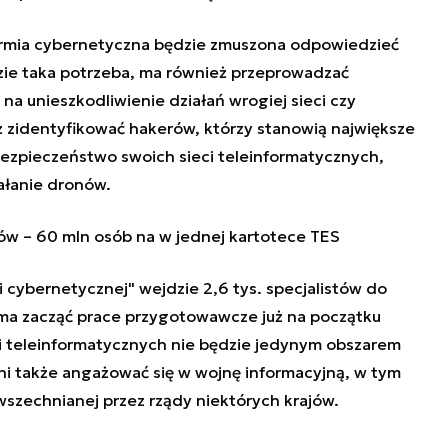
 armia cybernetyczna będzie zmuszona odpowiedzieć
dzie taka potrzeba, ma również przeprowadzać
a unieszkodliwienie działań wrogiej sieci czy
 zidentyfikować hakerów, którzy stanowią największe
bezpieczeństwo swoich sieci teleinformatycznych,
ałanie dronów.
rów – 60 mln osób na w jednej kartotece TES
i cybernetycznej" wejdzie 2,6 tys. specjalistów do
 ma zacząć prace przygotowawcze już na początku
i teleinformatycznych nie będzie jedynym obszarem
ni także angażować się w wojnę informacyjną, w tym
szechnianej przez rządy niektórych krajów.