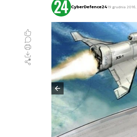
CyberDefence24
19 grudnia 2016,
Poprzedni slajd