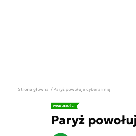
Strona główna
Paryż powołuje cyberarmię
WIADOMOŚCI
Paryż powołu