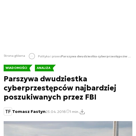
Strona główna
Polityka i prawo
Parszywa dwudziestka cyberprzestępców najbardziej poszukiwanych przez FBI
WIADOMOŚCI
ANALIZA
Parszywa dwudziestka
cyberprzestępców najbardziej
poszukiwanych przez FBI
TF
Tomasz Fastyn
25.04.2016
1 min.