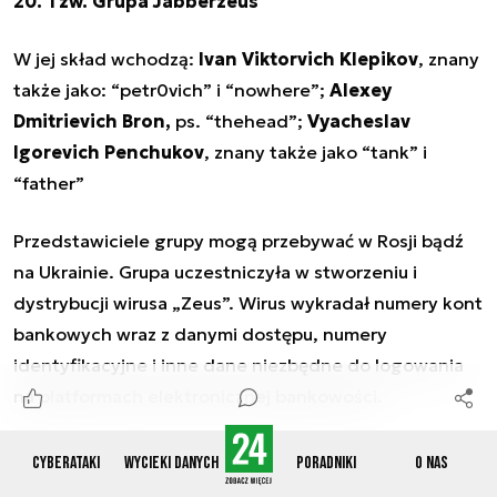
20. Tzw. Grupa Jabberzeus
W jej skład wchodzą:
Ivan Viktorvich Klepikov
, znany
także jako: “petr0vich” i “nowhere”;
Alexey
Dmitrievich Bron,
ps. “thehead”;
Vyacheslav
Igorevich Penchukov
, znany także jako “tank” i
“father”
Przedstawiciele grupy mogą przebywać w Rosji bądź
na Ukrainie. Grupa uczestniczyła w stworzeniu i
dystrybucji wirusa „Zeus”. Wirus wykradał numery kont
bankowych wraz z danymi dostępu, numery
identyfikacyjne i inne dane niezbędne do logowania
na platformach elektronicznej bankowości.
Profil: https://www.fbi.gov/wanted/cyber/jabberzeus-
Cyberataki
Wycieki danych
Poradniki
O nas
subjects/view