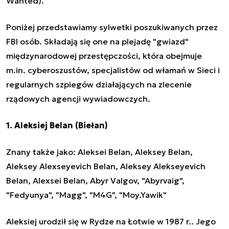
Wanted).
Poniżej przedstawiamy sylwetki poszukiwanych przez
FBI osób. Składają się one na plejadę "gwiazd"
międzynarodowej przestępczości, która obejmuje
m.in. cyberoszustów, specjalistów od włamań w Sieci i
regularnych szpiegów działających na zlecenie
rządowych agencji wywiadowczych.
1.
Aleksiej Belan (Biełan)
Znany także jako: Aleksei Belan, Aleksey Belan,
Aleksey Alexseyevich Belan, Aleksey Alekseyevich
Belan, Alexsei Belan, Abyr Valgov, "Abyrvaig",
"Fedyunya", "Magg", "M4G", "Moy.Yawik"
Aleksiej urodził się w Rydze na Łotwie w 1987 r.. Jego