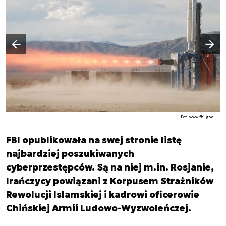
Następny slajd
Poprzedni slajd
Fot. www.fbi.gov
FBI opublikowała na swej stronie listę
najbardziej poszukiwanych
cyberprzestępców. Są na niej m.in. Rosjanie,
Irańczycy powiązani z Korpusem Strażników
Rewolucji Islamskiej i kadrowi oficerowie
Chińskiej Armii Ludowo-Wyzwoleńczej.