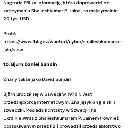
Nagroda FBI za informację, która doprowadzi do
zatrzymania Shaileshkumar P. Jaina, to maksymalnie
20 tys. USD.
Profil:
https://www.fbi.gov/wanted/cyber/shaileshkumar-p.-
jain/view
10. Bj
ö
rn Daniel Sundin
Znany także jako David Sundin
Bj
ö
rn urodził się w Szwecji w 1978 r. Jest
przedsiębiorcą internetowym. Zna język angielski i
szwedzki. Posiada kontakty w Szwecji i na
Ukrainie.Wraz z Shaileshkumarem P. Jainem (również
poszukiwanym przez FBI) prowadził przedsiębiorstwo