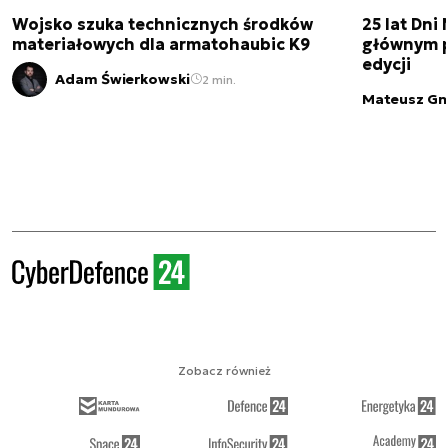
Wojsko szuka technicznych środków
25 lat Dn
materiałowych dla armatohaubic K9
głównym p
edycji
Adam Świerkowski
2 min.
Mateusz Gn
Zobacz również