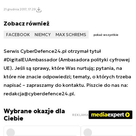
21 grudnia 2017, 17:29
Zobacz również
FACEBOOK
NIEMCY
MAX SCHREMS
pokaż wszystkie
Serwis CyberDefence24.pl otrzymał tytuł
#DigitalEUAmbassador (Ambasadora polityki cyfrowej
UE). Jeśli są sprawy, które Was nurtują; pytania, na
które nie znacie odpowiedzi; tematy, o których trzeba
napisać – zapraszamy do kontaktu. Piszcie do nas na:
redakcja@cyberdefence24.pl
.
Wybrane okazje dla
REKLAMA
Ciebie