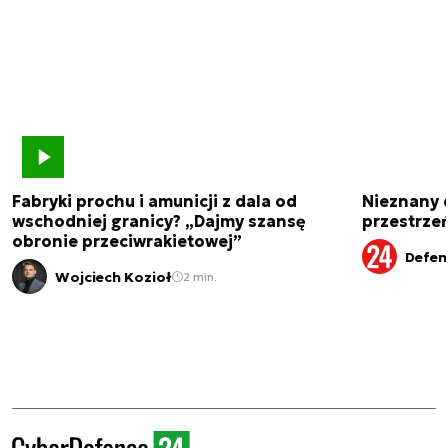
Fabryki prochu i amunicji z dala od
Nieznany 
wschodniej granicy? „Dajmy szansę
przestrze
obronie przeciwrakietowej”
Defen
Wojciech Kozioł
2 min.