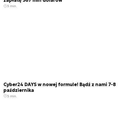
zapłatę 567 mln dolarów
3 min.
Cyber24 DAYS w nowej formule! Bądź z nami 7-8
października
3 min.