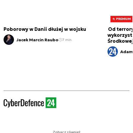
PREMIUM
Poborowy w Danii dłużej w wojsku
Od terror
wykorzystu
Jacek Marcin Raubo
7 min.
Środkowe
Adam
Zobacz również