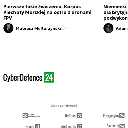
Pierwsze takie ćwiczenia. Korpus
Niemiecki 
Piechoty Morskiej na ostro z dronami
dla brytyjs
FPV
podwykon
Mateusz Multarzyński
Adam 
3 min.
Zobacz również