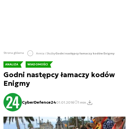
Strona główna
Armia i Służby
Godni następcy łamaczy kodów Enigmy
ANALIZA
WIADOMOŚCI
Godni następcy łamaczy kodów
Enigmy
CyberDefence24
01.01.2016
1 min.