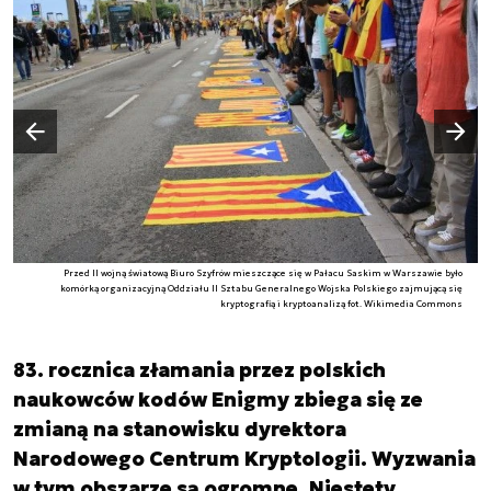
Następny slajd
Poprzedni slajd
Przed II wojną światową Biuro Szyfrów mieszczące się w Pałacu Saskim w Warszawie było
komórką organizacyjną Oddziału II Sztabu Generalnego Wojska Polskiego zajmującą się
kryptografią i kryptoanalizą fot. Wikimedia Commons
83. rocznica złamania przez polskich
naukowców kodów Enigmy zbiega się ze
zmianą na stanowisku dyrektora
Narodowego Centrum Kryptologii. Wyzwania
w tym obszarze są ogromne. Niestety,