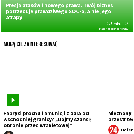
Presja ataków i nowego prawa. Twój biznes
potrzebuje prawdziwego SOC-a, a nie jego
atrapy
8 min.
Materiał sponsorowany
Mogą Cię zainteresować
Fabryki prochu i amunicji z dala od
Nieznany 
wschodniej granicy? „Dajmy szansę
przestrze
obronie przeciwrakietowej”
Defen