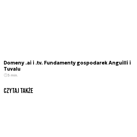
Domeny .ai i .tv. Fundamenty gospodarek Anguilli i
Tuvalu
3 min.
Czytaj także