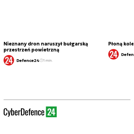
Nieznany dron naruszył bułgarską
Płoną kole
przestrzeń powietrzną
Defen
Defence24
1 min.