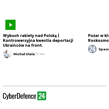
Wybuch rakiety nad Polską |
Pożar w k
Kontrowersyjna kwestia deportacji
Roskosmo
Ukrainców na front.
Spac
Michał Stela
1 min.