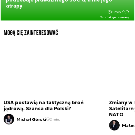
atrapy
8 min.
Materiał sponsorowany
Mogą Cię zainteresować
USA postawią na taktyczną broń
Zmiany w 
jądrową. Szansa dla Polski?
Satelitar
NATO
Michał Górski
2 min.
Mateu