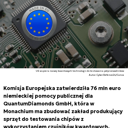
UE wspiera rozwój kwantowych technologii do testowania półprzewodników
Autor. CyberDefence24/Canva
Komisja Europejska zatwierdziła 76 mln euro
niemieckiej pomocy publicznej dla
QuantumDiamonds GmbH, która w
Monachium ma zbudować zakład produkujący
sprzęt do testowania chipów z
wykorzystaniem czujników kwantowych.