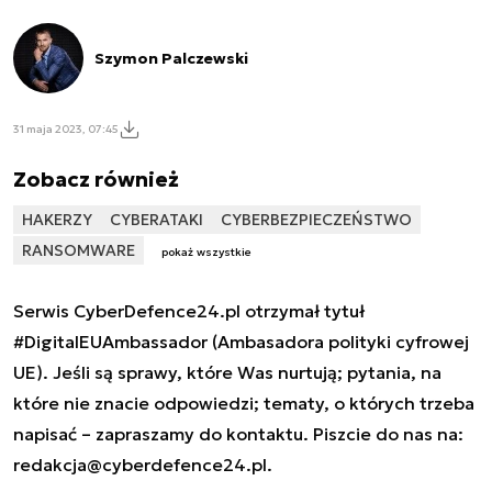
Szymon Palczewski
31 maja 2023, 07:45
Zobacz również
HAKERZY
CYBERATAKI
CYBERBEZPIECZEŃSTWO
RANSOMWARE
pokaż wszystkie
Serwis CyberDefence24.pl otrzymał tytuł
#DigitalEUAmbassador (Ambasadora polityki cyfrowej
UE). Jeśli są sprawy, które Was nurtują; pytania, na
które nie znacie odpowiedzi; tematy, o których trzeba
napisać – zapraszamy do kontaktu. Piszcie do nas na:
redakcja@cyberdefence24.pl
.