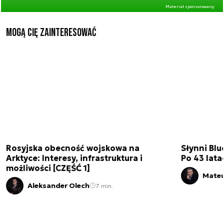
Materiał sponsorowany
Mogą Cię zainteresować
Rosyjska obecność wojskowa na
Słynni Blu
Arktyce: Interesy, infrastruktura i
Po 43 lata
możliwości [CZĘŚĆ 1]
Mateu
Aleksander Olech
7 min.