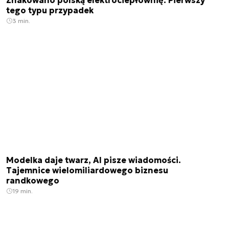
Zhakowano polską elektrociepłownię. Pierwszy
tego typu przypadek
3 min.
Modelka daje twarz, AI pisze wiadomości.
Tajemnice wielomiliardowego biznesu
randkowego
19 min.