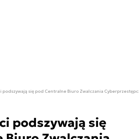
i podszywają się pod Centralne Biuro Zwalczania Cyberprzestępc
i podszywają się
 Biuro Zwalczania