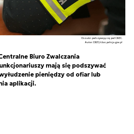
Oszuści podszywają się pod CBZC.
Autor. CBZC/cbzc.policja.gov.pl
entralne Biuro Zwalczania
unkcjonariuszy mają się podszywać
 wyłudzenie pieniędzy od ofiar lub
ia aplikacji.