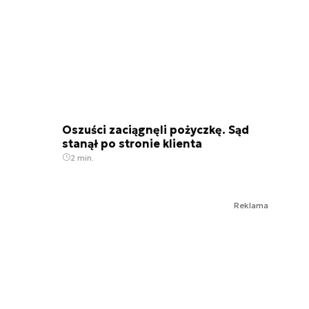
Oszuści zaciągnęli pożyczkę. Sąd
stanął po stronie klienta
2 min.
Reklama