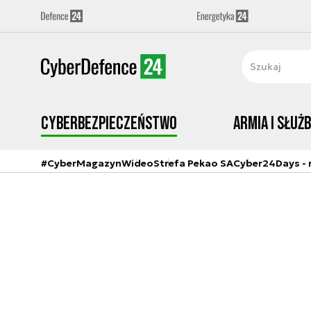
Cyberbezpieczeństwo
Armia i Służ
#CyberMagazyn
Wideo
Strefa Pekao SA
Cyber24Days - r