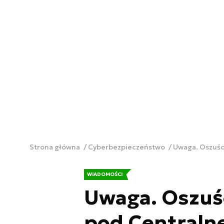
Strona główna
Cyberbezpieczeństwo
Uwaga. Oszuśc
WIADOMOŚCI
Uwaga. Oszuśc
pod Centralne