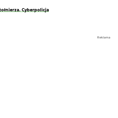
ołnierza. Cyberpolicja
Reklama