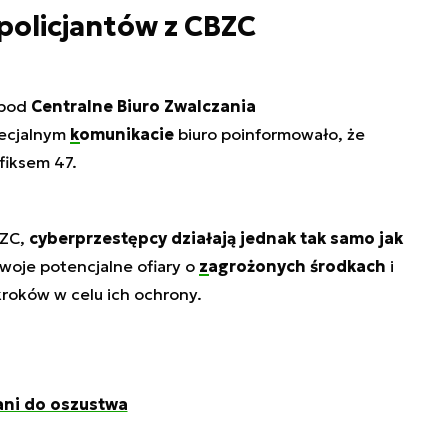
policjantów z CBZC
 pod
Centralne Biuro Zwalczania
ecjalnym
komunikacie
biuro poinformowało, że
fiksem 47.
BZC,
cyberprzestępcy działają jednak tak samo jak
woje potencjalne ofiary o
zagrożonych środkach
i
roków w celu ich ochrony.
ani do oszustwa