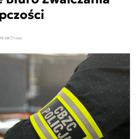
pczości
16:58
1 min.