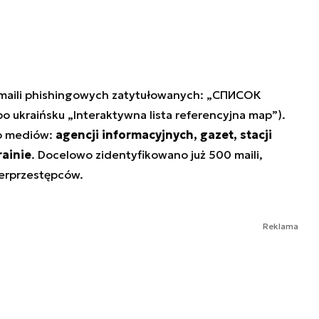
 maili phishingowych zatytułowanych: „СПИСОК
 ukraińsku „Interaktywna lista referencyjna map”).
do mediów:
agencji informacyjnych, gazet, stacji
rainie
. Docelowo zidentyfikowano już 500 maili,
berprzestępców.
Reklama