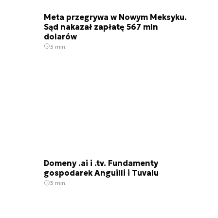
Meta przegrywa w Nowym Meksyku.
Sąd nakazał zapłatę 567 mln
dolarów
3 min.
Domeny .ai i .tv. Fundamenty
gospodarek Anguilli i Tuvalu
3 min.