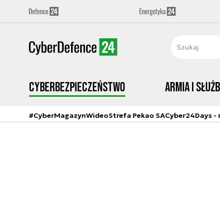
Cyberbezpieczeństwo
Armia i Służ
#CyberMagazyn
Wideo
Strefa Pekao SA
Cyber24Days - r