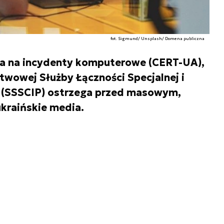
fot. Sigmund/ Unsplash/ Domena publiczna
ia na incydenty komputerowe (CERT-UA),
twowej Służby Łączności Specjalnej i
y (SSSCIP) ostrzega przed masowym,
kraińskie media.