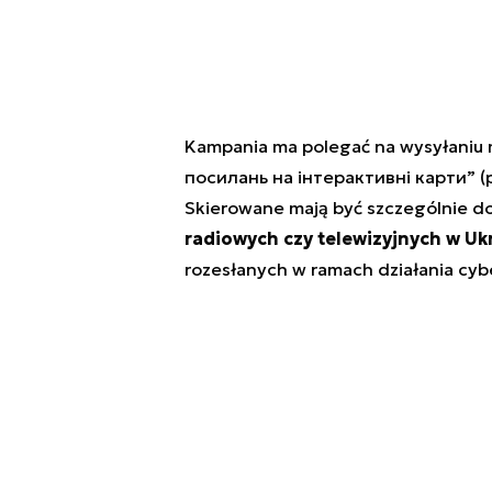
Kampania ma polegać na wysyłaniu
посилань на інтерактивні карти” (po
Skierowane mają być szczególnie 
radiowych czy telewizyjnych w Uk
rozesłanych w ramach działania cy