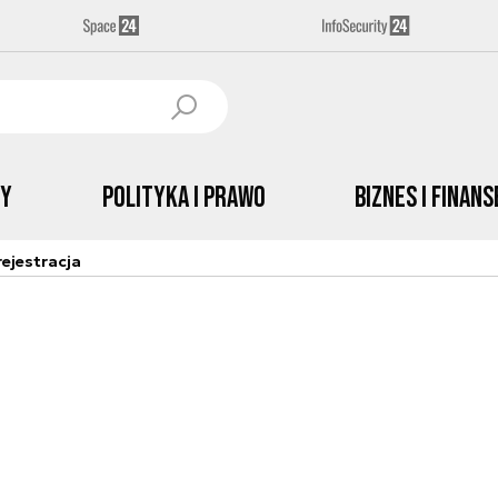
by
Polityka i prawo
Biznes i Finans
ejestracja