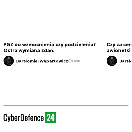
PGZ do wzmocnienia czy podzielenia?
Czy za cen
Ostra wymiana zdań.
awionetki 
Bartłomiej Wypartowicz
Bartł
1 min.