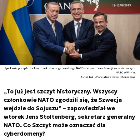
Spotkanie prezydenta Turcji, sekretarza generalnego NATO oraz premiera Szwecji w czasie szczytu
NATO w Wilnie.
Autor. NATO/ oficjalna strona internetowa
„To już jest szczyt historyczny. Wszyscy
członkowie NATO zgodzili się, że Szwecja
wejdzie do Sojuszu” – zapowiedział we
wtorek Jens Stoltenberg, sekretarz generalny
NATO. Co Szczyt może oznaczać dla
cyberdomeny?