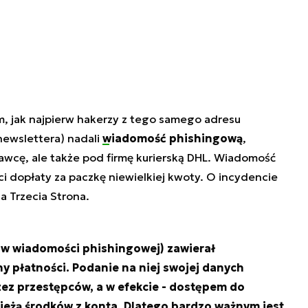
, jak najpierw hakerzy z tego samego adresu
ewslettera) nadali
wiadomość phishingową
,
awcę, ale także pod firmę kurierską DHL. Wiadomość
i dopłaty za paczkę niewielkiej kwoty. O incydencie
a Trzecia Strona.
o w wiadomości phishingowej) zawierał
y płatności. Podanie na niej swojej danych
zez przestępców, a w efekcie - dostępem do
zieżą środków z konta. Dlatego bardzo ważnym jest,