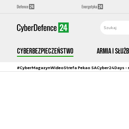
Cyberbezpieczeństwo
Armia i Służ
#CyberMagazyn
Wideo
Strefa Pekao SA
Cyber24Days - r