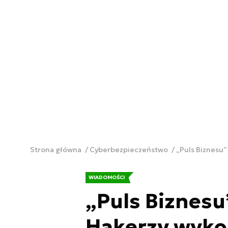
Strona główna
Cyberbezpieczeństwo
„Puls Biznesu”
WIADOMOŚCI
„Puls Biznesu
Hakerzy wykor