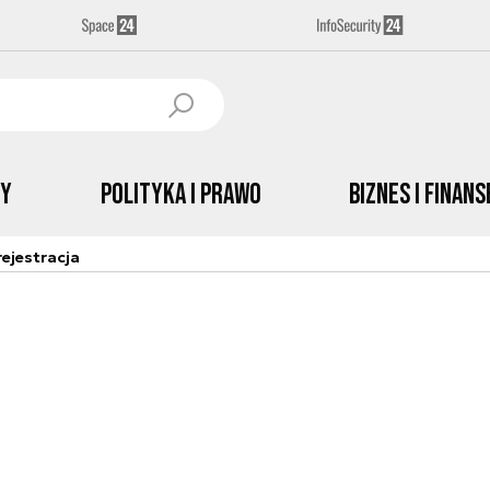
by
Polityka i prawo
Biznes i Finans
ejestracja