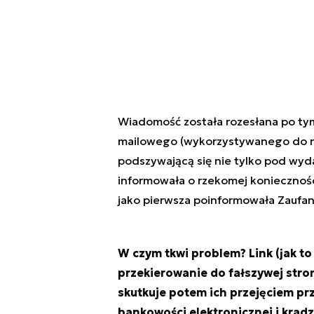
Wiadomość została rozesłana po tym
mailowego (wykorzystywanego do n
podszywającą się nie tylko pod wyd
informowała o rzekomej koniecznośc
jako pierwsza poinformowała Zaufan
W czym tkwi problem? Link (jak t
przekierowanie do fałszywej stron
skutkuje potem ich przejęciem pr
bankowości elektronicznej i krad