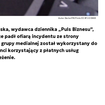
Autor. DeclanTM/Flickr/CC BY 2.0 DEED
lska, wydawca dziennika „Puls Biznesu”,
 padł ofiarą incydentu ze strony
 grupy medialnej został wykorzystany do
nci korzystający z płatnych usług
eżenie.