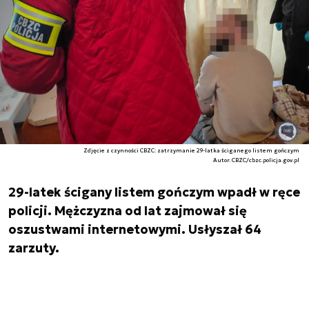
Zdjęcie z czynności CBZC: zatrzymanie 29-latka ściganego listem gończym
Autor. CBZC/cbzc.policja.gov.pl
29-latek ścigany listem gończym wpadł w ręce
policji. Mężczyzna od lat zajmował się
oszustwami internetowymi. Usłyszał 64
zarzuty.