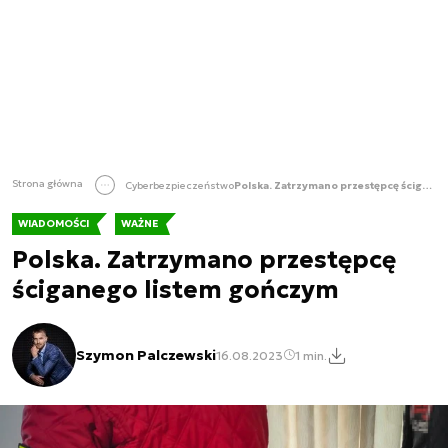
Strona główna
Cyberbezpieczeństwo
Polska. Zatrzymano przestępcę ściganego listem gończym
WIADOMOŚCI
WAŻNE
Polska. Zatrzymano przestępcę
ściganego listem gończym
Szymon Palczewski
16.08.2023
1 min.