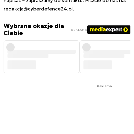
napisać – zapraszamy do kontaktu. Piszcie do nas na:
redakcja@cyberdefence24.pl
.
Wybrane okazje dla
REKLAMA
Ciebie
Reklama