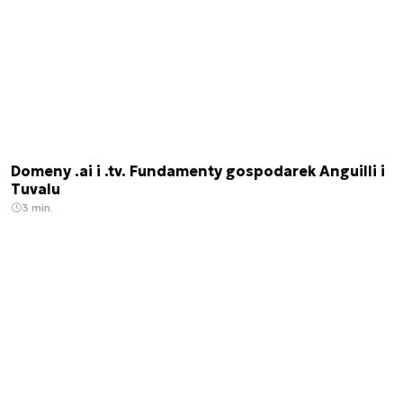
Domeny .ai i .tv. Fundamenty gospodarek Anguilli i
Tuvalu
3 min.