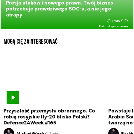
Presja ataków i nowego prawa. Twój biznes
potrzebuje prawdziwego SOC-a, a nie jego
atrapy
8 min.
Materiał sponsorowany
Mogą Cię zainteresować
Przyszłość przemysłu obronnego. Co
Powstaje 
robią rosyjskie Iły-20 blisko Polski?
Arabia Sau
Defence24Week #165
tworzą no
Michał Górski
Bartł
1 min.