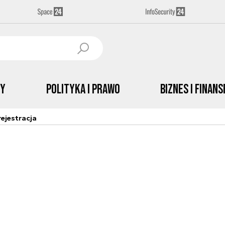
by
Polityka i prawo
Biznes i Finans
ejestracja