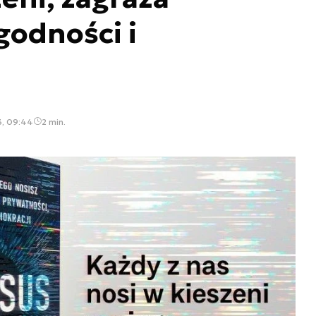
godności i
3, 09:44
2 min.