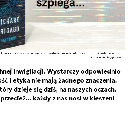
 którego nosisz w kieszeni, zagraża prywatności, godności i demokracji" jest już dostępna w Polsce
Autor. materiały prasowe
hnej inwigilacji. Wystarczy odpowiednio
ść i etyka nie mają żadnego znaczenia.
óry dzieje się dziś, na naszych oczach.
o przecież… każdy z nas nosi w kieszeni