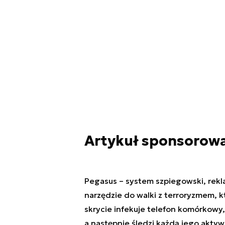
Artykuł sponsorow
Pegasus – system szpiegowski, rek
narzędzie do walki z terroryzmem, k
skrycie infekuje telefon komórkowy,
a następnie śledzi każdą jego aktyw