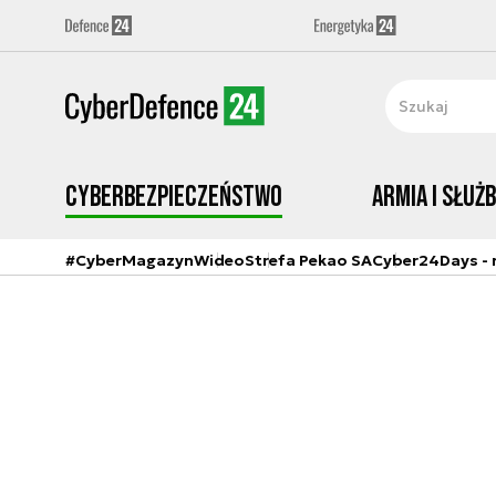
Cyberbezpieczeństwo
Armia i Służ
#CyberMagazyn
Wideo
Strefa Pekao SA
Cyber24Days - r