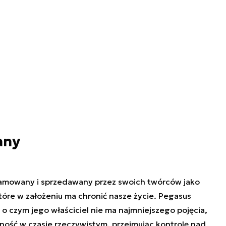
any
lamowany i sprzedawany przez swoich twórców jako
tóre w założeniu ma chronić nasze życie. Pegasus
 o czym jego właściciel nie ma najmniejszego pojęcia,
ność w czasie rzeczywistym, przejmując kontrolę nad