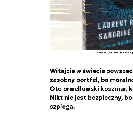
Książka "Pegasus. Jak szpieg,
Witajcie w świecie powszec
zasobny portfel, bo moralno
Oto orwellowski koszmar, kt
Nikt nie jest bezpieczny, b
szpiega.