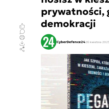
prywatności, 
demokracji
CyberDefence24
26 kwietnia 202