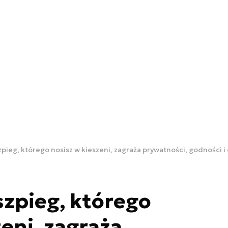
zpieg, którego nosisz w kieszeni, zagraża prywatności, godności 
szpieg, którego
eni, zagraża