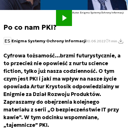
Autor. Enigma Systemy Ochrony Informacji
Po co nam PKI?
ES
Enigma Systemy Ochrony Informacji
10.06.2022
1 min.
Cyfrowa tożsamość…brzmi futurystycznie, a
to przecież nie opowieść z nurtu science
fiction, tylko już nasza codzienność. O tym
czym jest PKI i jaki ma wpływ na nasze życie
opowiada Artur Krystosik odpowiedzialny w
Enigmie za Dział Rozwoju Produktów.
Zapraszamy do obejrzenia kolejnego
materiału z serii „O bezpieczeństwie IT przy
kawie”. W tym odcinku wspomniane,
„tajemnicze” PKI.