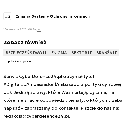
ES
Enigma Systemy Ochrony Informacji
10 czerwca 2022, 08:54
Zobacz również
BEZPIECZEŃSTWO IT
ENIGMA
SEKTOR IT
BRANŻA IT
pokaż wszystkie
Serwis CyberDefence24.pl otrzymał tytuł
#DigitalEUAmbassador (Ambasadora polityki cyfrowej
UE). Jeśli są sprawy, które Was nurtują; pytania, na
które nie znacie odpowiedzi; tematy, o których trzeba
napisać – zapraszamy do kontaktu. Piszcie do nas na:
redakcja@cyberdefence24.pl
.