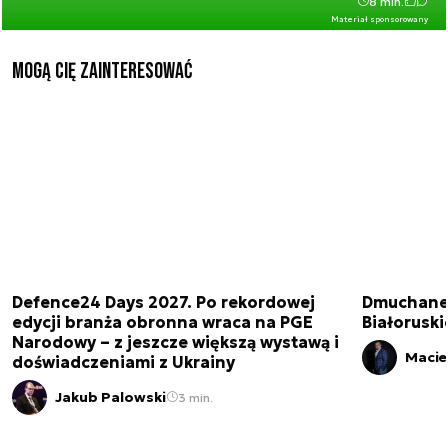
8 min.
Materiał sponsorowany
Mogą Cię zainteresować
Defence24 Days 2027. Po rekordowej
Dmuchane 
edycji branża obronna wraca na PGE
Białorusk
Narodowy – z jeszcze większą wystawą i
Macie
doświadczeniami z Ukrainy
Jakub Palowski
3 min.