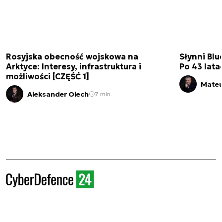
Rosyjska obecność wojskowa na
Słynni Blu
Arktyce: Interesy, infrastruktura i
Po 43 lata
możliwości [CZĘŚĆ 1]
Mateu
Aleksander Olech
7 min.