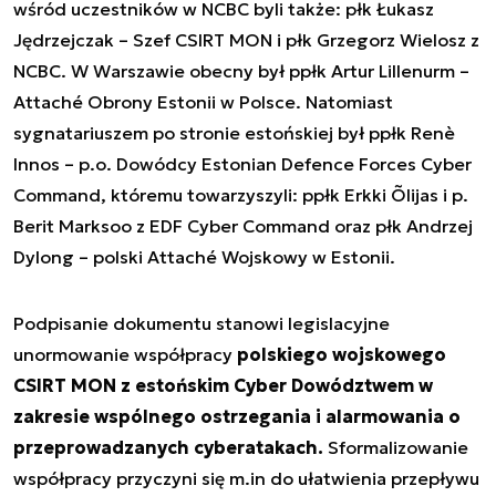
wśród uczestników w NCBC byli także: płk Łukasz
Jędrzejczak – Szef CSIRT MON i płk Grzegorz Wielosz z
NCBC. W Warszawie obecny był ppłk Artur Lillenurm –
Attaché Obrony Estonii w Polsce. Natomiast
sygnatariuszem po stronie estońskiej był ppłk Renè
Innos – p.o. Dowódcy Estonian Defence Forces Cyber
Command, któremu towarzyszyli: ppłk Erkki Õlijas i p.
Berit Marksoo z EDF Cyber Command oraz płk Andrzej
Dylong – polski Attaché Wojskowy w Estonii.
Podpisanie dokumentu stanowi legislacyjne
unormowanie współpracy
polskiego wojskowego
CSIRT MON z estońskim Cyber Dowództwem w
zakresie wspólnego ostrzegania i alarmowania o
przeprowadzanych cyberatakach.
Sformalizowanie
współpracy przyczyni się m.in do ułatwienia przepływu