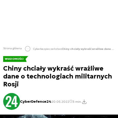
Strona główna
Cyberbezpieczeństwo
Chiny chciały wykraść wrażliwe dane o technologiach militarnych Rosji
WIADOMOŚCI
Chiny chciały wykraść wrażliwe
dane o technologiach militarnych
Rosji
CyberDefence24
20.05.2022
3 min.