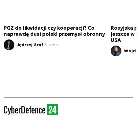
PGZ do likwidacji czy kooperacji? Co
Rosyjska 
naprawdę dusi polski przemysł obronny
jeszcze w 
USA
Jędrzej Graf
10 min.
Wojci