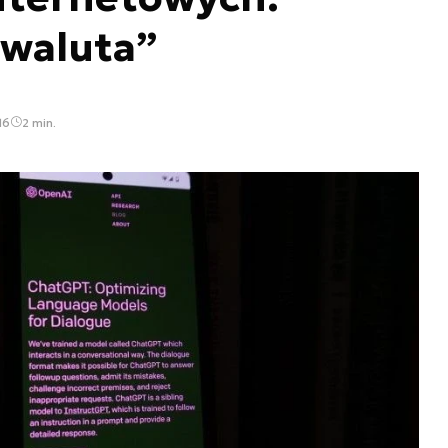
waluta”
16
2 min.