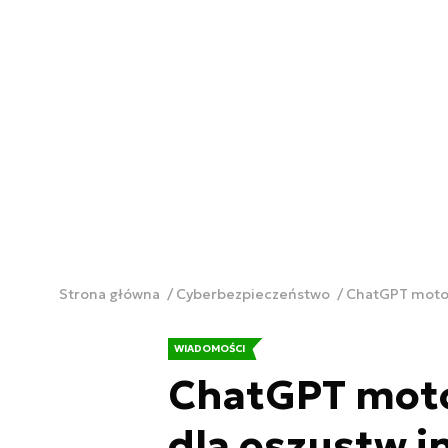
Strona główna
Cyberbezpieczeństwo
ChatGPT motor
WIADOMOŚCI
ChatGPT mot
dla oszustw i