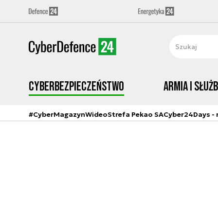
Cyberbezpieczeństwo
Armia i Służ
#CyberMagazyn
Wideo
Strefa Pekao SA
Cyber24Days - r