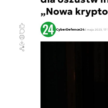
„Nowa krypto
CyberDefence24
5 maja 2023, 17: