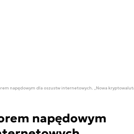
em napędowym dla oszustw internetowych. „Nowa kryptowalut
orem napędowym
nternetowych.