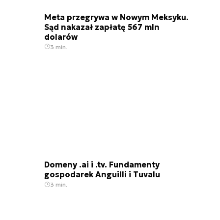
Meta przegrywa w Nowym Meksyku.
Sąd nakazał zapłatę 567 mln
dolarów
3 min.
Domeny .ai i .tv. Fundamenty
gospodarek Anguilli i Tuvalu
3 min.