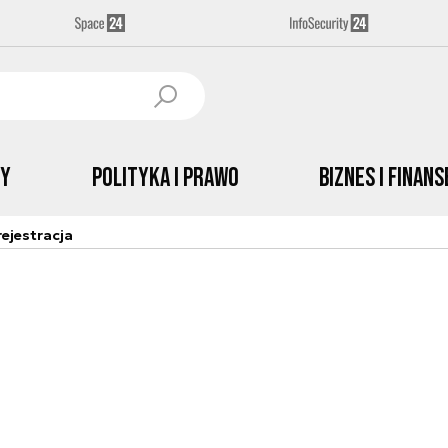
by
Polityka i prawo
Biznes i Finans
ejestracja