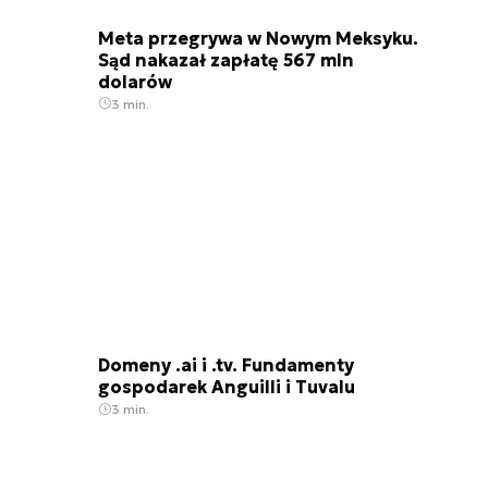
Meta przegrywa w Nowym Meksyku.
Sąd nakazał zapłatę 567 mln
dolarów
3 min.
Domeny .ai i .tv. Fundamenty
gospodarek Anguilli i Tuvalu
3 min.