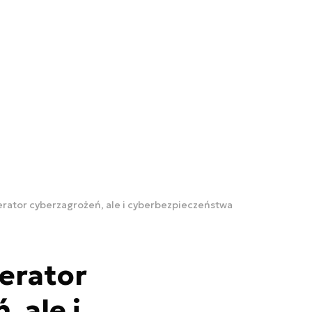
rator cyberzagrożeń, ale i cyberbezpieczeństwa
erator
 ale i