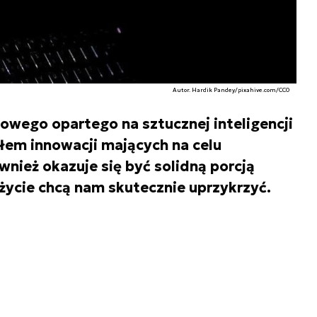
Autor. Hardik Pandey/pixahive.com/CC0
wego opartego na sztucznej inteligencji
dłem innowacji mających na celu
wnież okazuje się być solidną porcją
życie chcą nam skutecznie uprzykrzyć.