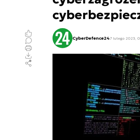
cyberbezpiec
CyberDefence24
7 lutego 2023, 