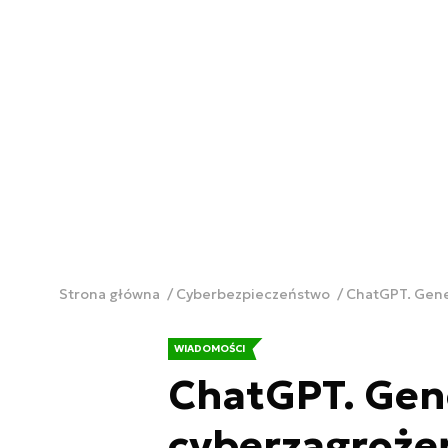
Strona główna
Cyberbezpieczeństwo
ChatGPT. Gene
WIADOMOŚCI
ChatGPT. Gen
cyberzagrożeń,