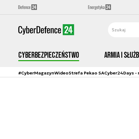
Cyberbezpieczeństwo
Armia i Służ
#CyberMagazyn
Wideo
Strefa Pekao SA
Cyber24Days - r