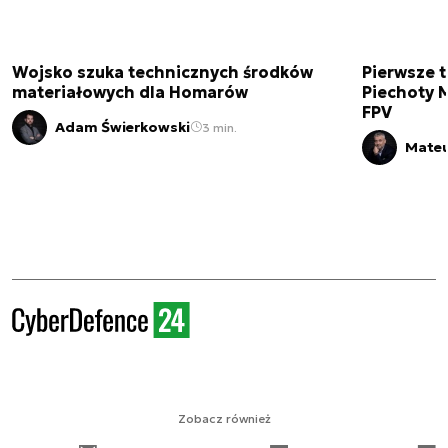
Wojsko szuka technicznych środków
Pierwsze t
materiałowych dla Homarów
Piechoty M
FPV
Adam Świerkowski
3 min.
Mateu
Zobacz również