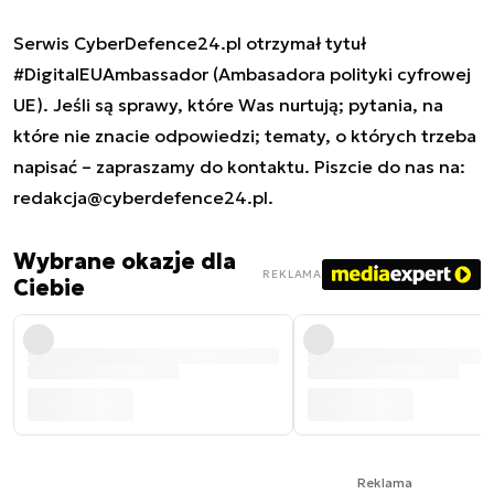
Serwis CyberDefence24.pl otrzymał tytuł
#DigitalEUAmbassador (Ambasadora polityki cyfrowej
UE). Jeśli są sprawy, które Was nurtują; pytania, na
które nie znacie odpowiedzi; tematy, o których trzeba
napisać – zapraszamy do kontaktu. Piszcie do nas na:
redakcja@cyberdefence24.pl
.
Wybrane okazje dla
REKLAMA
Ciebie
Reklama