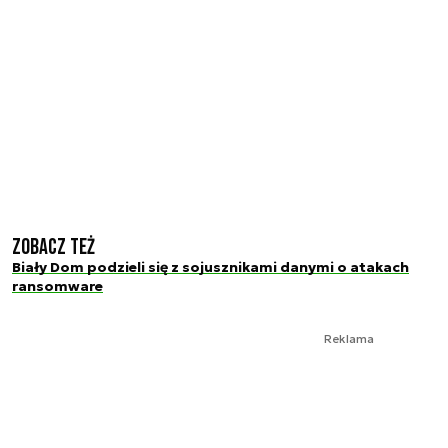
Zobacz też
Biały Dom podzieli się z sojusznikami danymi o atakach
ransomware
Reklama