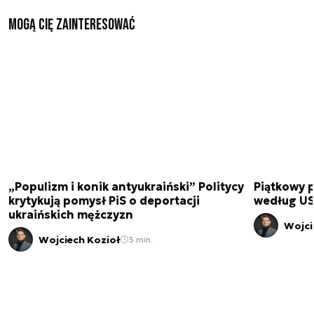
Mogą Cię zainteresować
„Populizm i konik antyukraiński” Politycy
Piątkowy 
krytykują pomysł PiS o deportacji
według USA
ukraińskich mężczyzn
Wojci
Wojciech Kozioł
3 min.