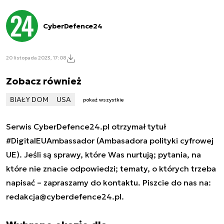
CyberDefence24
20 listopada 2023, 17:08
Zobacz również
BIAŁY DOM
USA
pokaż wszystkie
Serwis CyberDefence24.pl otrzymał tytuł
#DigitalEUAmbassador (Ambasadora polityki cyfrowej
UE). Jeśli są sprawy, które Was nurtują; pytania, na
które nie znacie odpowiedzi; tematy, o których trzeba
napisać – zapraszamy do kontaktu. Piszcie do nas na:
redakcja@cyberdefence24.pl
.