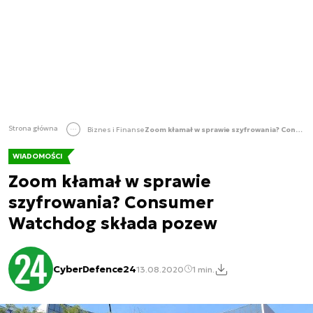
Strona główna
Biznes i Finanse
Zoom kłamał w sprawie szyfrowania? Consumer Watchdog składa pozew
WIADOMOŚCI
Zoom kłamał w sprawie
szyfrowania? Consumer
Watchdog składa pozew
CyberDefence24
13.08.2020
1 min.