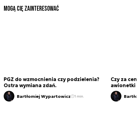
Mogą Cię zainteresować
PGZ do wzmocnienia czy podzielenia?
Czy za cen
Ostra wymiana zdań.
awionetki 
Bartłomiej Wypartowicz
Bartł
1 min.