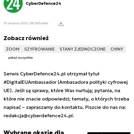
CyberDefence24
13 sierpnia 2020, 08:09
Źródło:
Zobacz również
ZOOM
SZYFROWANIE
STANY ZJEDNOCZONE
CHINY
pokaż wszystkie
Serwis CyberDefence24.pl otrzymał tytuł
#DigitalEUAmbassador (Ambasadora polityki cyfrowej
UE). Jeśli są sprawy, które Was nurtują; pytania, na
które nie znacie odpowiedzi; tematy, o których trzeba
napisać – zapraszamy do kontaktu. Piszcie do nas na:
redakcja@cyberdefence24.pl
.
Wybrane okazje dla