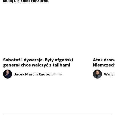
Mogą Cię zainteresować
Sabotaż i dywersja. Były afgański
Atak dron
generał chce walczyć z talibami
Niemczech
Jacek Marcin Raubo
Wojci
9 min.