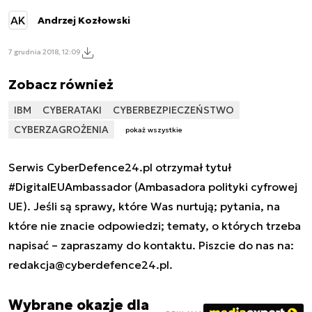
AK
Andrzej Kozłowski
7 grudnia 2018, 12:09
Zobacz również
IBM
CYBERATAKI
CYBERBEZPIECZEŃSTWO
CYBERZAGROŻENIA
pokaż wszystkie
Serwis CyberDefence24.pl otrzymał tytuł
#DigitalEUAmbassador (Ambasadora polityki cyfrowej
UE). Jeśli są sprawy, które Was nurtują; pytania, na
które nie znacie odpowiedzi; tematy, o których trzeba
napisać – zapraszamy do kontaktu. Piszcie do nas na:
redakcja@cyberdefence24.pl
.
Wybrane okazje dla