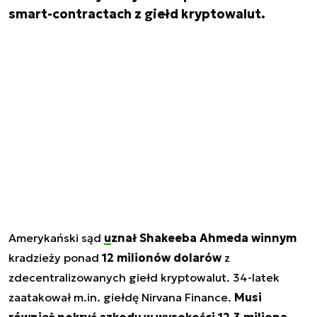
smart-contractach z giełd kryptowalut.
Amerykański sąd
uznał Shakeeba Ahmeda winnym
kradzieży ponad
12 milionów dolarów
z
zdecentralizowanych giełd kryptowalut. 34-latek
zaatakował m.in. giełdę Nirvana Finance.
Musi
również pokryć szkody w wysokości 12,3 miliona