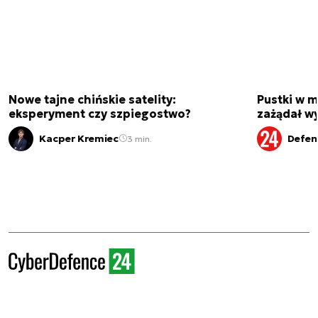
Nowe tajne chińskie satelity:
Pustki w 
eksperyment czy szpiegostwo?
zażądał w
Kacper Kremiec
Defen
3 min.