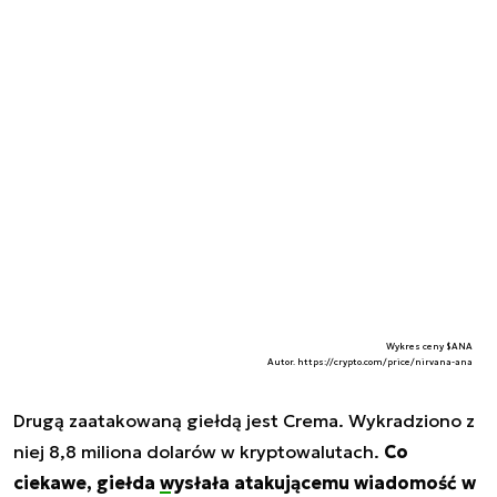
Wykres ceny $ANA
Autor. https://crypto.com/price/nirvana-ana
Drugą zaatakowaną giełdą jest Crema. Wykradziono z
niej 8,8 miliona dolarów w kryptowalutach.
Co
ciekawe, giełda
wysłała atakującemu wiadomość
w