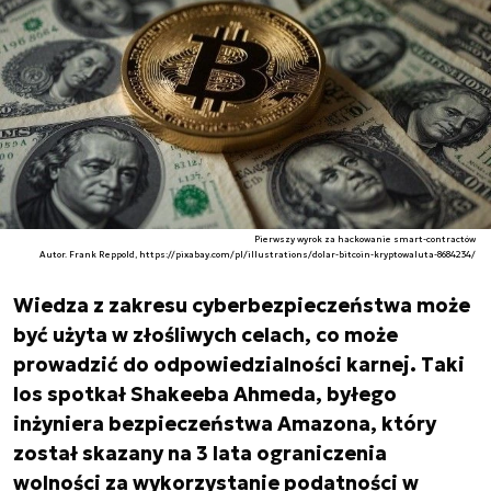
Pierwszy wyrok za hackowanie smart-contractów
Autor. Frank Reppold, https://pixabay.com/pl/illustrations/dolar-bitcoin-kryptowaluta-8684234/
Wiedza z zakresu cyberbezpieczeństwa może
być użyta w złośliwych celach, co może
prowadzić do odpowiedzialności karnej. Taki
los spotkał Shakeeba Ahmeda, byłego
inżyniera bezpieczeństwa Amazona, który
został skazany na 3 lata ograniczenia
wolności za wykorzystanie podatności w